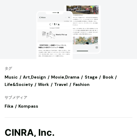
タグ
Music
Art,Design
Movie,Drama
Stage
Book
Life&Society
Work
Travel
Fashion
サブメディア
Fika
Kompass
CINRA, Inc.