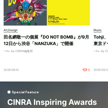
Art,Design
Music
田名網敬一の個展『DO NOT BOMB』が9月
Tohj
12日から渋谷「NANZUKA」で開催
東京ド
by CINRA編集部
by 
2026.08.10
0
2026.08.1
Special Feature
CINRA Inspiring Awards