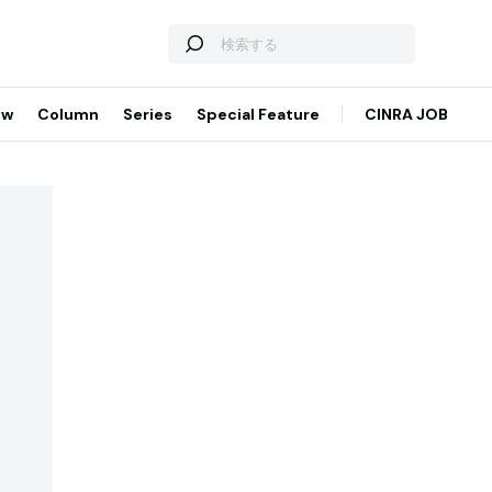
ew
Column
Series
Special Feature
CINRA JOB