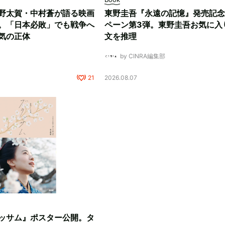
野太賀・中村蒼が語る映画
東野圭吾『永遠の記憶』発売記念
。「日本必敗」でも戦争へ
ペーン第3弾。東野圭吾お気に入
気の正体
文を推理
by CINRA編集部
21
2026.08.07
ッサム』ポスター公開。タ