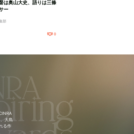
督は奥山大史、語りは三條
サー
編集部
0
NRA
里、大島
れる作