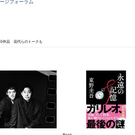
メージフォーラム
10作品 花代らのトークも
Book