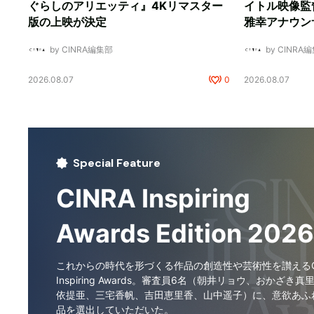
ぐらしのアリエッティ』4Kリマスター
イトル映像監
版の上映が決定
雅幸アナウン
by CINRA編集部
by CINRA
2026.08.07
0
2026.08.07
Special Feature
CINRA Inspiring
Awards Edition 2026
これからの時代を形づくる作品の創造性や芸術性を讃えるCI
Inspiring Awards。審査員6名（朝井リョウ、おかざき真
依提亜、三宅香帆、吉田恵里香、山中遥子）に、意欲あふ
品を選出していただいた。