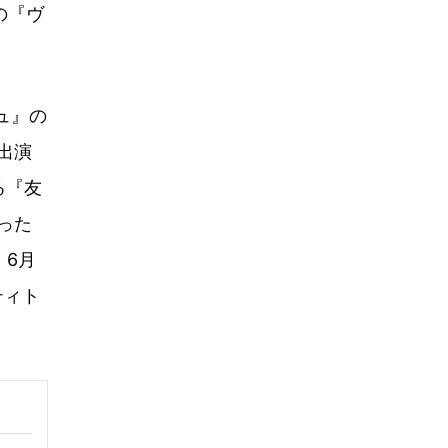
の『ヴ
。
ュ』の
出演
る『友
った
。6月
ティト