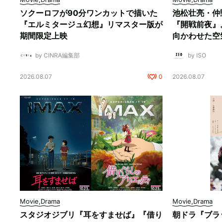
ソクーロフが90分ワンカットで描いた
池松壮亮・仲
『エルミタージュ幻想』リマスター版が
『開戦前夜』
期間限定上映
向かわせた空
by CINRA編集部
by ISO
2026.08.07
0
2026.08.07
Movie,Drama
Movie,Drama
スタジオジブリ『耳をすませば』『借り
朝ドラ『ブラ