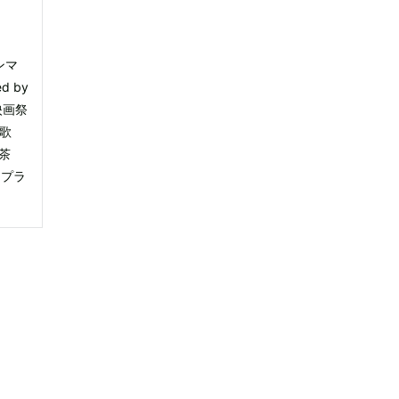
ンマ
 by
の映画祭
酒歌
 茶
ミプラ