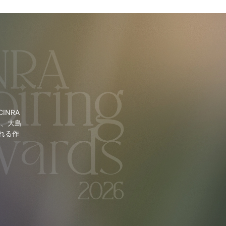
NRA
里、大島
れる作