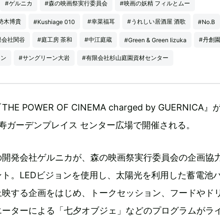
#ゲルニカ
#森の映画祭実行委員会
#映画の妖精 フィルとムー
勢木博貴
#幸菜福耳
#うれしい居酒屋 酒歌
#Kushiage 010
#No.B
限会社関谷
#庭工房 茶和
#中江庭蔵
#丹創
#Green & Green Iizuka
ョン
#サングリーン大岩
#有限会社杉山庭園資材センター
 POWER OF CINEMA charged by GUERNICA』
寿ガーデンプレイス センター広場で開催される。
の開発会社ゲルニカが、森の映画祭実行委員会の企画協
ト。LEDビジョンを使用し、太陽光を利用した蓄電池
上映する企画をはじめ、トークセッション、フードやド
エーターによる「七夕オブジェ」などのプログラムがラ