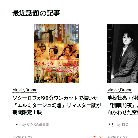
最近話題の記事
Movie,Drama
Movie,Drama
ソクーロフが90分ワンカットで描いた
池松壮亮・仲
『エルミタージュ幻想』リマスター版が
『開戦前夜』
期間限定上映
向かわせた空
by CINRA編集部
by ISO
2026.08.07
0
2026.08.07