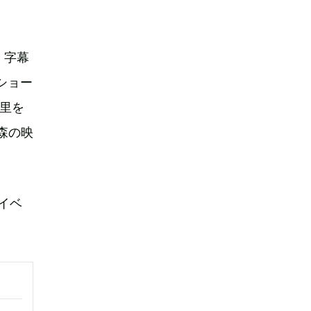
』字幕
ショー
麻里を
（森の映
イベ