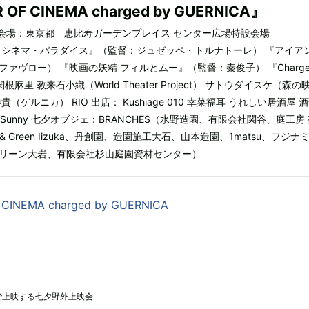
OF CINEMA charged by GUERNICA』
） 会場：東京都 恵比寿ガーデンプレイス センター広場特設会場
・シネマ・パラダイス』（監督：ジュゼッペ・トルナトーレ） 『アイア
ァヴロー） 『映画の妖精 フィルとムー』（監督：秦俊子） 『Charged
 関根麻里 教来石小織（World Theater Project） サトウダイスケ（森
（ゲルニカ） RIO 出店： Kushiage 010 幸菜福耳 うれしい居酒屋 
尊 Sunny 七夕オブジェ：BRANCHES（水野造園、有限会社関谷、庭工房
& Green Iizuka、丹創園、造園施工大石、山本造園、1matsu、フジナ
リーン大岩、有限会社杉山庭園資材センター）
CINEMA charged by GUERNICA
で上映する七夕野外上映会