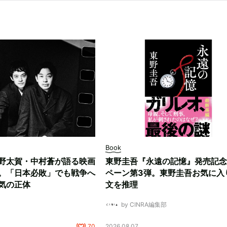
Book
野太賀・中村蒼が語る映画
東野圭吾『永遠の記憶』発売記念
。「日本必敗」でも戦争へ
ペーン第3弾。東野圭吾お気に入
気の正体
文を推理
by CINRA編集部
70
2026.08.07