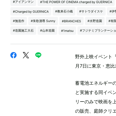
#アイアンマン
#THE POWER OF CINEMA charged by GUERNICA
#教来石小織
#サトウダイスケ
#伊
#Charged by GUERNICA
#無造作
#朱歌酒尊 Sunny
#水野造園
#有
#BRANCHES
#造園施工大石
#山本造園
#フジナミプランテーシ
#1matsu
野外上映イベント『THE
月7日に東京・恵比
蓄電池エネルギー
と実施する同イベン
リーのみで映画を
の販売、庭師クリ