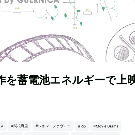
作を蓄電池エネルギーで上
イス
#関根麻里
#ジョン・ファヴロー
#Rio
#Movie,Drama