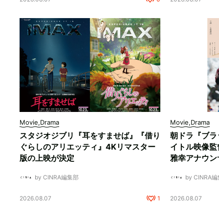
Movie,Drama
Movie,Drama
スタジオジブリ『耳をすませば』『借り
朝ドラ『ブラ
ぐらしのアリエッティ』4Kリマスター
イトル映像監
版の上映が決定
雅幸アナウン
by CINRA編集部
by CINRA
2026.08.07
1
2026.08.07