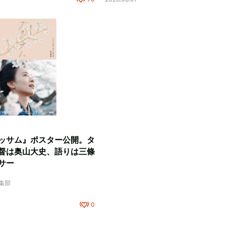
ッサム』ポスター公開。タ
督は奥山大史、語りは三條
サー
編集部
0