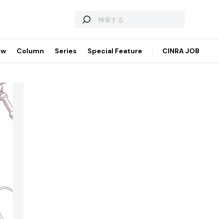
ew
Column
Series
Special Feature
CINRA JOB