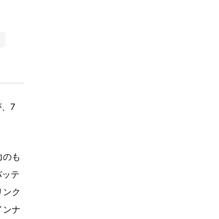
園
が、7
力のも
バッテ
リンク
インナ