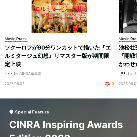
Movie,Drama
Movie,Dr
ソクーロフが90分ワンカットで描いた『エ
池松壮
ルミタージュ幻想』リマスター版が期間限
『開戦
定上映
かわせ
by CINRA編集部
by I
2026.08.07
0
2026.08.0
Special Feature
CINRA Inspiring Awards