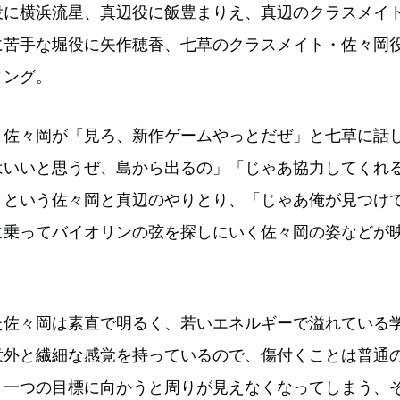
役に横浜流星、真辺役に飯豊まりえ、真辺のクラスメイ
に苦手な堀役に矢作穂香、七草のクラスメイト・佐々岡
ィング。
、佐々岡が「見ろ、新作ゲームやっとだぜ」と七草に話
はいいと思うぜ、島から出るの」「じゃあ協力してくれ
」という佐々岡と真辺のやりとり、「じゃあ俺が見つけ
に乗ってバイオリンの弦を探しにいく佐々岡の姿などが
た佐々岡は素直で明るく、若いエネルギーで溢れている
意外と繊細な感覚を持っているので、傷付くことは普通
、一つの目標に向かうと周りが見えなくなってしまう、