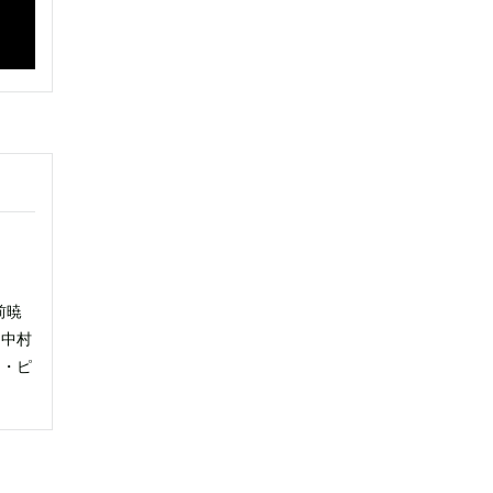
前暁
 中村
ス・ピ