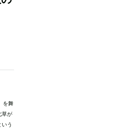
。
」を舞
七草が
という