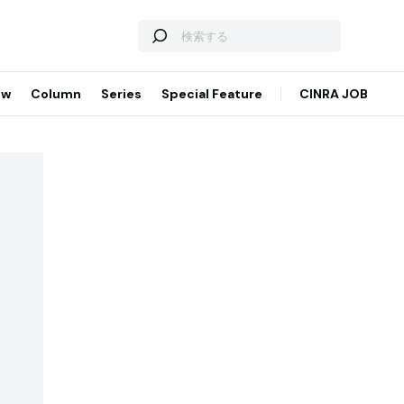
ew
Column
Series
Special Feature
CINRA JOB