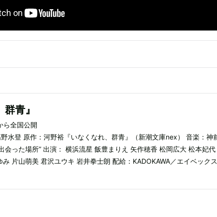
、群青』
）から全国公開
高野水登 原作：河野裕『いなくなれ、群青』（新潮文庫nex） 音楽：神
の出会った場所” 出演： 横浜流星 飯豊まりえ 矢作穂香 松岡広大 松本妃代
ゆみ 片山萌美 君沢ユウキ 岩井拳士朗 配給：KADOKAWA／エイベック