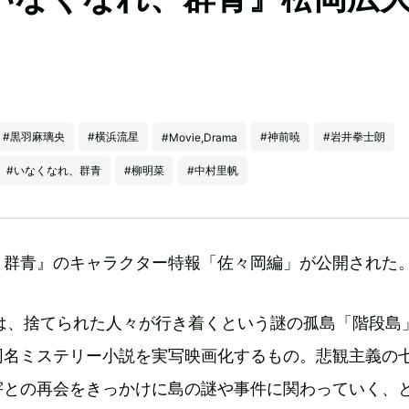
#黒羽麻璃央
#横浜流星
#神前暁
#岩井拳士朗
#Movie,Drama
#いなくなれ、群青
#柳明菜
#中村里帆
、群青』のキャラクター特報「佐々岡編」が公開された
作は、捨てられた人々が行き着くという謎の孤島「階段島
同名ミステリー小説を実写映画化するもの。悲観主義の
宇との再会をきっかけに島の謎や事件に関わっていく、