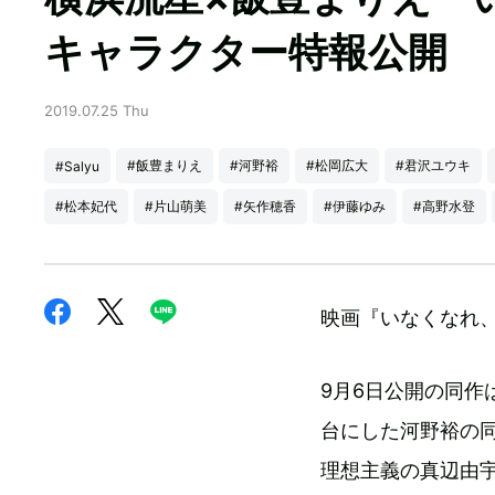
キャラクター特報公開
2019.07.25 Thu
#飯豊まりえ
#河野裕
#松岡広大
#君沢ユウキ
#Salyu
#松本妃代
#片山萌美
#矢作穂香
#伊藤ゆみ
#高野水登
映画『いなくなれ
9月6日公開の同
台にした河野裕の
理想主義の真辺由