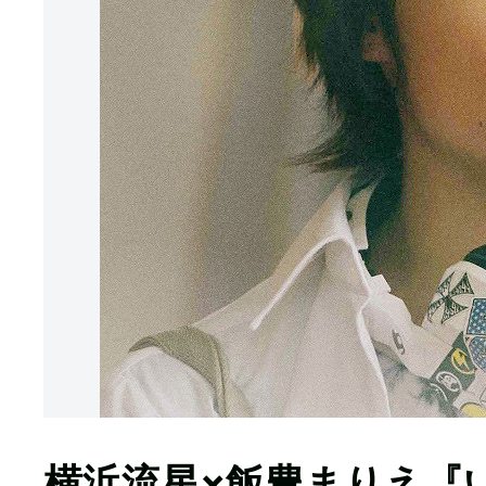
横浜流星×飯豊まりえ『