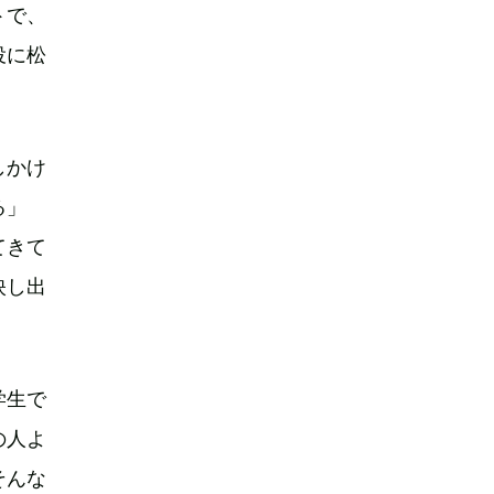
トで、
役に松
しかけ
る」
てきて
映し出
学生で
の人よ
そんな