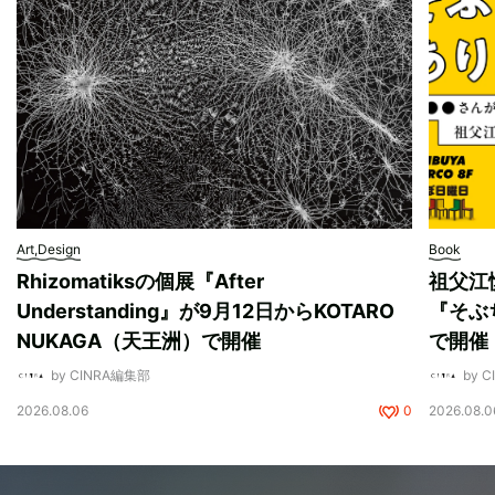
Art,Design
Book
Rhizomatiksの個展『After
祖父江
Understanding』が9月12日からKOTARO
『そぶ
NUKAGA（天王洲）で開催
で開催
by CINRA編集部
by 
2026.08.06
0
2026.08.0