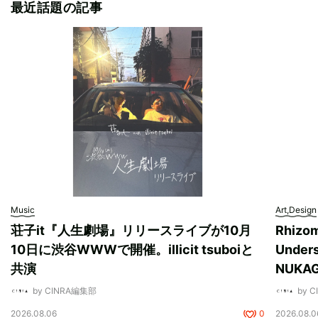
最近話題の記事
Music
Art,Design
荘子it『人生劇場』リリースライブが10月
Rhizo
10日に渋谷WWWで開催。illicit tsuboiと
Unde
共演
NUK
by CINRA編集部
by 
2026.08.06
0
2026.08.0