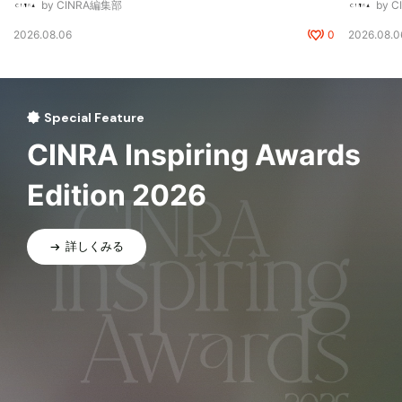
by CINRA編集部
by 
2026.08.06
0
2026.08.0
Special Feature
CINRA Inspiring Awards
Edition 2026
詳しくみる