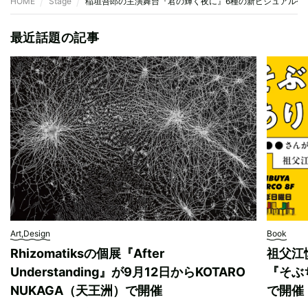
HOME
Stage
稲垣吾郎の主演舞台『君の輝く夜に』6種の新ビジュアル公開
最近話題の記事
Art,Design
Book
Rhizomatiksの個展『After
祖父江
Understanding』が9月12日からKOTARO
『そぶ
NUKAGA（天王洲）で開催
で開催