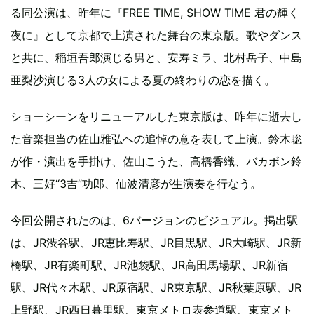
る同公演は、昨年に『FREE TIME, SHOW TIME 君の輝く
夜に』として京都で上演された舞台の東京版。歌やダンス
と共に、稲垣吾郎演じる男と、安寿ミラ、北村岳子、中島
亜梨沙演じる3人の女による夏の終わりの恋を描く。
ショーシーンをリニューアルした東京版は、昨年に逝去し
た音楽担当の佐山雅弘への追悼の意を表して上演。鈴木聡
が作・演出を手掛け、佐山こうた、高橋香織、バカボン鈴
木、三好“3吉”功郎、仙波清彦が生演奏を行なう。
今回公開されたのは、6バージョンのビジュアル。掲出駅
は、JR渋谷駅、JR恵比寿駅、JR目黒駅、JR大崎駅、JR新
橋駅、JR有楽町駅、JR池袋駅、JR高田馬場駅、JR新宿
駅、JR代々木駅、JR原宿駅、JR東京駅、JR秋葉原駅、JR
上野駅、JR西日暮里駅、東京メトロ表参道駅、東京メト