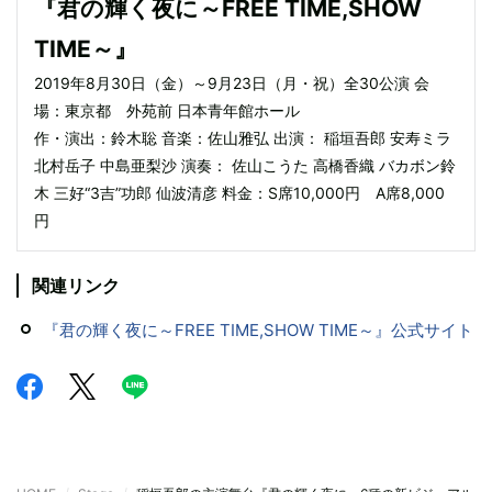
『君の輝く夜に～FREE TIME,SHOW
TIME～』
2019年8月30日（金）～9月23日（月・祝）全30公演 会
場：東京都 外苑前 日本青年館ホール
作・演出：鈴木聡 音楽：佐山雅弘 出演： 稲垣吾郎 安寿ミラ
北村岳子 中島亜梨沙 演奏： 佐山こうた 高橋香織 バカボン鈴
木 三好“3吉”功郎 仙波清彦 料金：S席10,000円 A席8,000
円
関連リンク
『君の輝く夜に～FREE TIME,SHOW TIME～』公式サイト