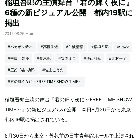
稲垣吾郎の主演舞台『君の輝く夜に』
6種の新ビジュアル公開 都内19駅に
掲出
2019.08.26 Mon
#バカボン鈴木
#高橋香織
#仙波清彦
#稲垣吾郎
#Stage
#中島亜梨沙
#鈴木聡
#安寿ミラ
#佐山雅弘
#北村岳子
#三好“3吉”功郎
#佐山こうた
#君の輝く夜に～FREE TIME,SHOW TIME～
稲垣吾郎主演の舞台『君の輝く夜に～FREE TIME,SHOW
TIME～』の新ビジュアルが公開。本日8月26日から東京
都内19駅に掲出されている。
8月30日から東京・外苑前の日本青年館ホールで上演され