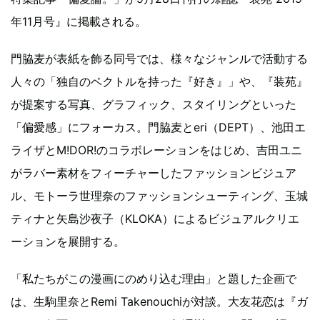
年11月号』に掲載される。
門脇麦が表紙を飾る同号では、様々なジャンルで活動する
人々の「独自のベクトルを持った『好き』」や、『装苑』
が提案する写真、グラフィック、スタイリングといった
「偏愛感」にフォーカス。門脇麦とeri（DEPT）、池田エ
ライザとM!DOR!のコラボレーションをはじめ、吉田ユニ
がラバー素材をフィーチャーしたファッションビジュア
ル、モトーラ世理奈のファッションシューティング、玉城
ティナと矢島沙夜子（KLOKA）によるビジュアルクリエ
ーションを展開する。
「私たちがこの漫画にのめり込む理由」と題した企画で
は、生駒里奈とRemi Takenouchiが対談。大友花恋は『ガ