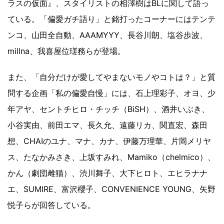
ラスの仮面』、スタイリストの相澤樹はBLに関して語っ
ている。「偏愛ガチ語り」と銘打ったコーナーにはテンテ
ンコ、山田全自動、AAAMYYY、長谷川朗、塩谷歩波、
millna、我喜屋位瑳務らが登場。
また、「自分だけが愛してやまないモノやコトは？」と質
問する企画「私の偏愛自慢」には、石上理彩子、オヨ、少
年アヤ、セントチヒロ・チッチ（BiSH）、酒井いぶき、
小谷実由、前田エマ、長久允、遠藤リカ、関直宏、森田
想、CHAIのユナ、マナ、カナ、伊藤万理華、片岡メリヤ
ス、たなかみさき、上坂すみれ、Mamiko（chelmico）、
かん（劇団雌猫）、渋川舞子、大下ヒロト、エヒラナナ
エ、SUMIRE、富沢櫻子、CONVENIENCE YOUNG、矢野
悦子らが回答している。