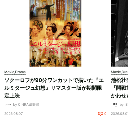
Movie,Drama
Movie,Dr
ソクーロフが90分ワンカットで描いた『エ
池松壮
ルミタージュ幻想』リマスター版が期間限
『開戦
定上映
かわせ
by CINRA編集部
by I
2026.08.07
0
2026.08.0