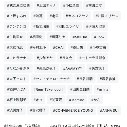
#我喜屋位瑳務
#玉城ティナ
#小松菜奈
#前田エマ
#上坂すみれ
#装苑
#趣里
#カネコアヤノ
#片岡メリヤス
#テンテンコ
#板垣瑞生
#池田エライザ
#伊藤万理華
#生駒里奈
#相澤樹
#遠藤リカ
#M!DOR!
#Book
#大友花恋
#松村北斗
#森田想
#小谷実由
#CHAI
#エヒラナナエ
#少年アヤ
#長久允
#モトーラ世理奈
#たなかみさき
#矢島沙夜子
#矢野悦子
#AAAMYYY
#大下ヒロト
#セントチヒロ・チッチ
#長谷川朗
#塩谷歩波
#酒井いぶき
#山田全自動
#Remi Takenouchi
#millna
#石上理彩子
#オヨ
#関直宏
#かん
#Mamiko
#渋川舞子
#富沢櫻子
#CONVENIENCE YOUNG
#ANNA SUI
特集記事「偏愛論。」が9月28日刊行の雑誌『装苑 2019