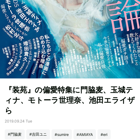
『装苑』の偏愛特集に門脇麦、玉城テ
ィナ、モトーラ世理奈、池田エライザ
ら
2019.09.24 Tue
#門脇麦
#吉田ユニ
#sumire
#AMIAYA
#eri