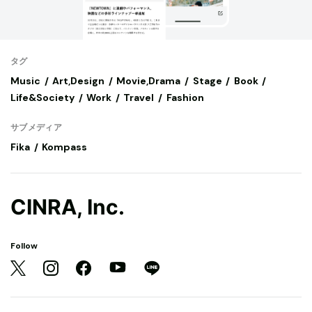
タグ
Music
Art,Design
Movie,Drama
Stage
Book
Life&Society
Work
Travel
Fashion
サブメディア
Fika
Kompass
CINRA, Inc.
Follow