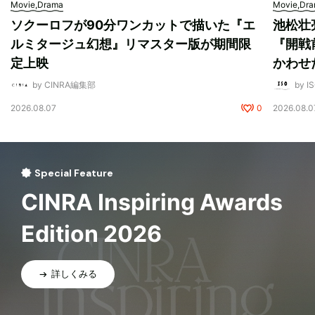
Movie,Drama
Movie,Dr
ソクーロフが90分ワンカットで描いた『エ
池松壮
ルミタージュ幻想』リマスター版が期間限
『開戦
定上映
かわせ
by CINRA編集部
by I
2026.08.07
0
2026.08.0
Special Feature
CINRA Inspiring Awards
Edition 2026
詳しくみる