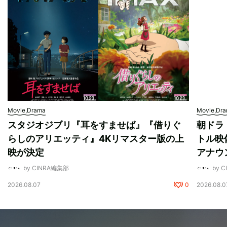
Movie,Drama
Movie,Dr
スタジオジブリ『耳をすませば』『借りぐ
朝ドラ
らしのアリエッティ』4Kリマスター版の上
トル映
映が決定
アナウ
by CINRA編集部
by 
2026.08.07
0
2026.08.0