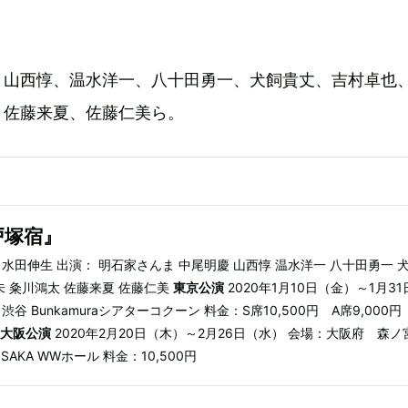
。
、山西惇、温水洋一、八十田勇一、犬飼貴丈、吉村卓也
、佐藤来夏、佐藤仁美ら。
戸塚宿』
水田伸生 出演： 明石家さんま 中尾明慶 山西惇 温水洋一 八十田勇一 
未 粂川鴻太 佐藤来夏 佐藤仁美
東京公演
2020年1月10日（金）～1月31
谷 Bunkamuraシアターコクーン 料金：S席10,500円 A席9,000円
大阪公演
2020年2月20日（木）～2月26日（水） 会場：大阪府 森ノ
 OSAKA WWホール 料金：10,500円