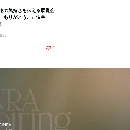
謝の気持ちを伝える展覧会
、ありがとう。』渋谷
催
編集部
0
NRA