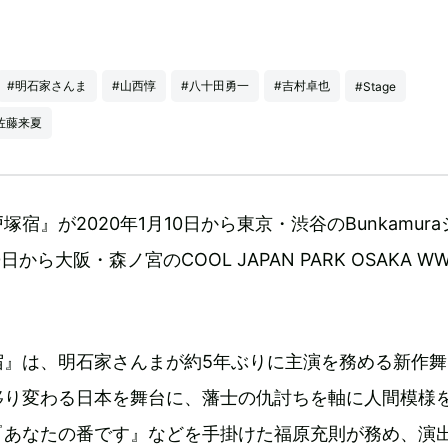
#明石家さんま
#山西惇
#八十田勇一
#吉村卓也
#Stage
佐藤来夏
宿』が2020年1月10日から東京・渋谷のBunkamur
から大阪・森ノ宮のCOOL JAPAN PARK OSAKA W
宿』は、明石家さんまが約5年ぶりに主演を務める新作舞
移り変わる日本を舞台に、藩士の仇討ちを軸に人間模様
『あなたの番です』などを手掛けた福原充則が務め、演