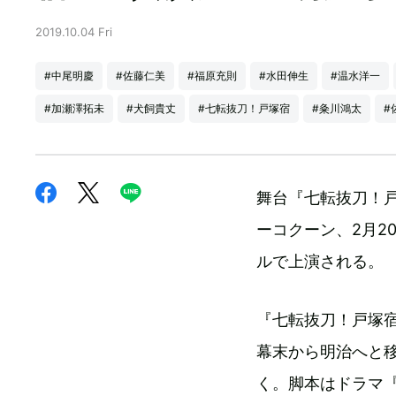
2019.10.04 Fri
#中尾明慶
#佐藤仁美
#福原充則
#水田伸生
#温水洋一
#加瀬澤拓未
#犬飼貴丈
#七転抜刀！戸塚宿
#粂川鴻太
#
舞台『七転抜刀！戸塚
ーコクーン、2月20日
ルで上演される。
『七転抜刀！戸塚
幕末から明治へと
く。脚本はドラマ