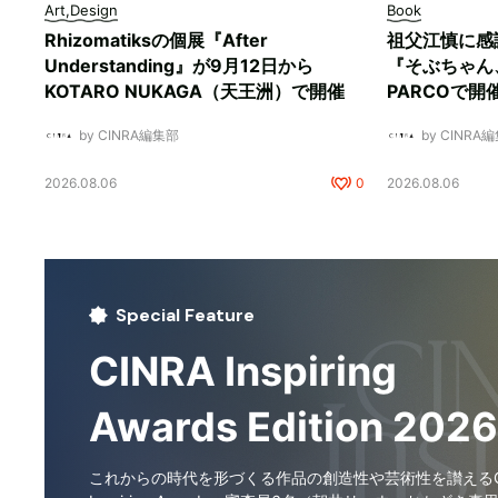
Art,Design
Book
Rhizomatiksの個展『After
祖父江慎に感
Understanding』が9月12日から
『そぶちゃん
KOTARO NUKAGA（天王洲）で開催
PARCOで開
by CINRA編集部
by CINRA
2026.08.06
0
2026.08.06
Special Feature
CINRA Inspiring
Awards Edition 2026
これからの時代を形づくる作品の創造性や芸術性を讃えるCI