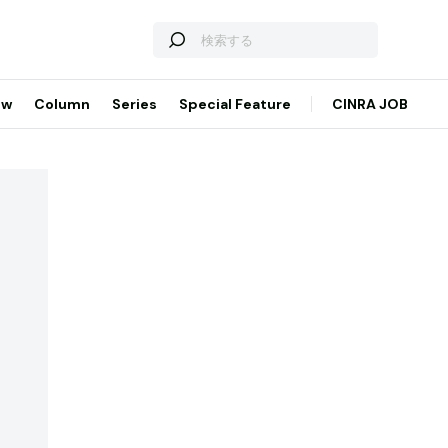
ew
Column
Series
Special Feature
CINRA JOB