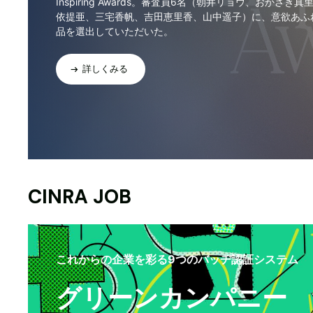
Inspiring Awards。審査員6名（朝井リョウ、おかざき真
依提亜、三宅香帆、吉田恵里香、山中遥子）に、意欲あふ
品を選出していただいた。
詳しくみる
CINRA JOB
これからの企業を彩る9つのバッヂ認証システム
グリーンカンパニー