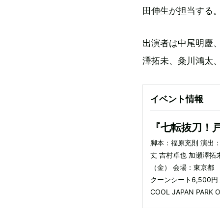
田伸生が担当する
出演者は中尾明慶
澤拓未、粂川鴻太
イベント情報
『七転抜刀！
脚本：福原充則 演出：
丈 吉村卓也 加瀬澤拓
（金） 会場：東京都 渋
クーンシート6,500円
COOL JAPAN PARK