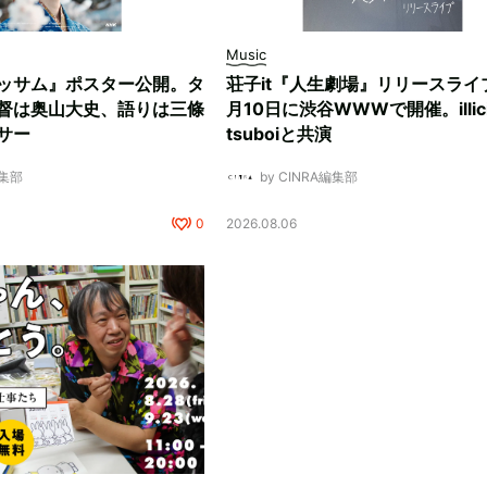
Music
ッサム』ポスター公開。タ
荘子it『人生劇場』リリースライ
督は奥山大史、語りは三條
月10日に渋谷WWWで開催。illici
サー
tsuboiと共演
編集部
by CINRA編集部
0
2026.08.06