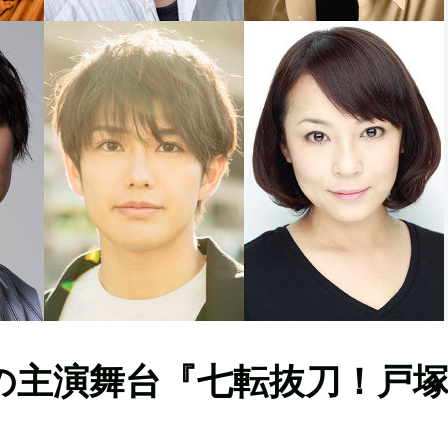
の主演舞台『七転抜刀！戸