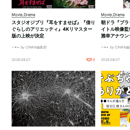
Movie,Drama
Movie,Drama
スタジオジブリ『耳をすませば』『借り
朝ドラ『ブラ
ぐらしのアリエッティ』4Kリマスター
イトル映像監
版の上映が決定
雅幸アナウン
by CINRA編集部
by CINRA
2026.08.07
0
2026.08.07