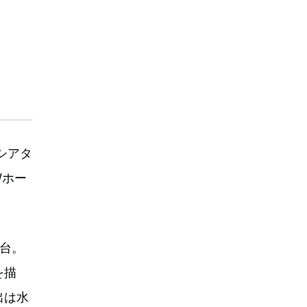
aシアタ
Wホー
台。
を描
出は水