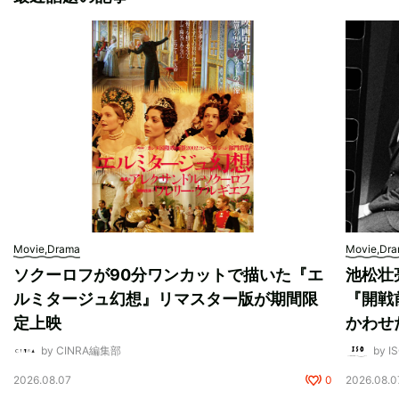
Movie,Drama
Movie,Dr
ソクーロフが90分ワンカットで描いた『エ
池松壮
ルミタージュ幻想』リマスター版が期間限
『開戦
定上映
かわせ
by CINRA編集部
by I
2026.08.07
0
2026.08.0