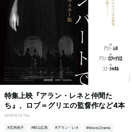
特集上映『アラン・レネと仲間た
ち』、ロブ＝グリエの監督作など4本
2019.10.10 Thu
#五所純子
#町山広美
#アラン・レネ
#Movie,Drama