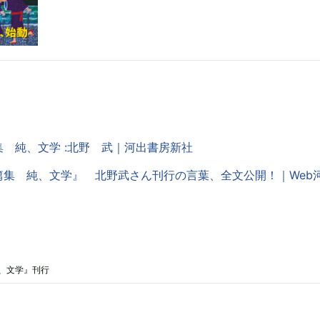
 純、文学 :北野 武｜河出書房新社
篇集 純、文学』 北野武さん刊行の言葉、全文公開！｜Web
、文学』刊行