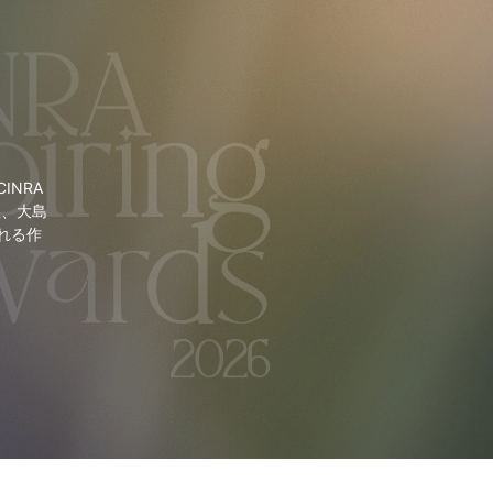
NRA
里、大島
れる作