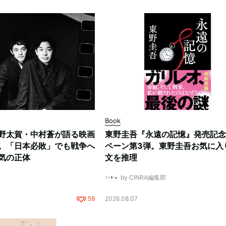
Book
野太賀・中村蒼が語る映画
東野圭吾『永遠の記憶』発売記念
。「日本必敗」でも戦争へ
ペーン第3弾。東野圭吾お気に入
気の正体
文を推理
by CINRA編集部
59
2026.08.07