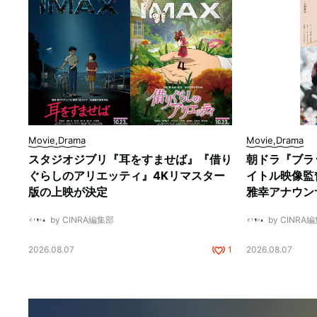
Movie,Drama
Movie,Drama
スタジオジブリ『耳をすませば』『借り
朝ドラ『ブラ
ぐらしのアリエッティ』4Kリマスター
イトル映像監
版の上映が決定
雅幸アナウン
by CINRA編集部
by CINRA
2026.08.07
1
2026.08.07