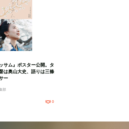
ッサム』ポスター公開。タ
督は奥山大史、語りは三條
サー
編集部
0