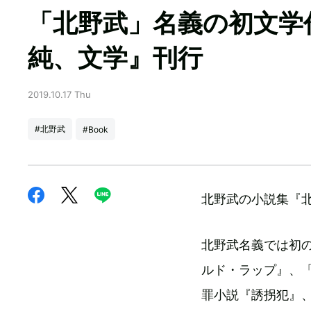
「北野武」名義の初文
純、文学』刊行
2019.10.17 Thu
#北野武
#Book
北野武の小説集『北
北野武名義では初
ルド・ラップ』、「
罪小説『誘拐犯』