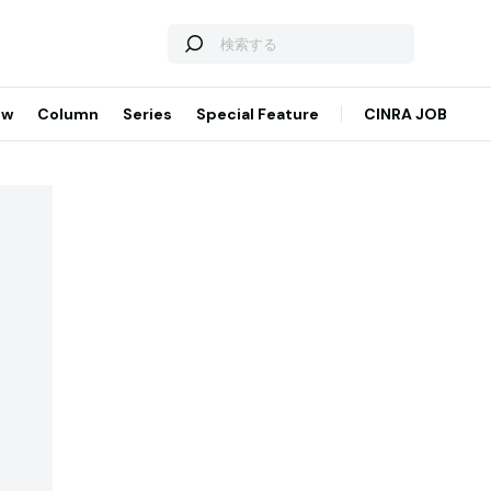
ew
Column
Series
Special Feature
CINRA JOB