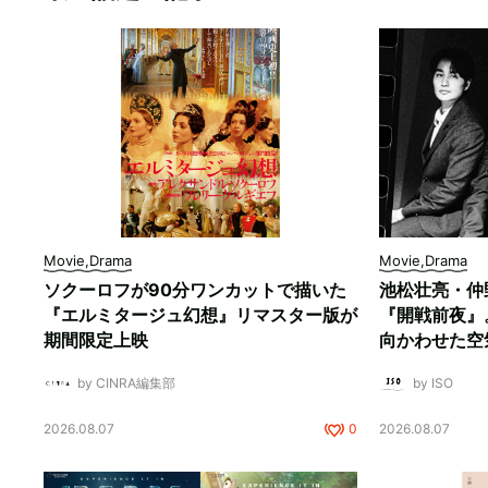
Movie,Drama
Movie,Drama
ソクーロフが90分ワンカットで描いた
池松壮亮・仲
『エルミタージュ幻想』リマスター版が
『開戦前夜』
期間限定上映
向かわせた空
by CINRA編集部
by ISO
2026.08.07
0
2026.08.07