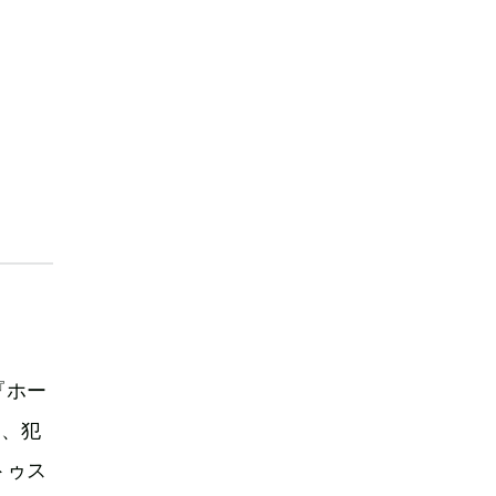
集
。
『ホー
』、犯
トゥス