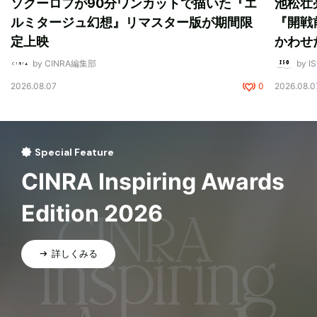
ソクーロフが90分ワンカットで描いた『エ
池松壮
ルミタージュ幻想』リマスター版が期間限
『開戦
定上映
かわせ
by CINRA編集部
by I
2026.08.07
0
2026.08.0
Special Feature
CINRA Inspiring Awards
Edition 2026
詳しくみる