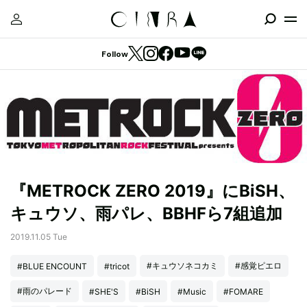
Follow
『METROCK ZERO 2019』にBiSH、
キュウソ、雨パレ、BBHFら7組追加
2019.11.05 Tue
#キュウソネコカミ
#感覚ピエロ
#BLUE ENCOUNT
#tricot
#雨のパレード
#SHE'S
#BiSH
#Music
#FOMARE