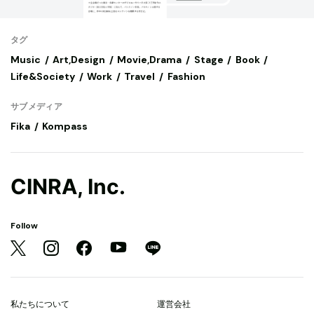
タグ
Music
Art,Design
Movie,Drama
Stage
Book
Life&Society
Work
Travel
Fashion
サブメディア
Fika
Kompass
CINRA, Inc.
Follow
私たちについて
運営会社