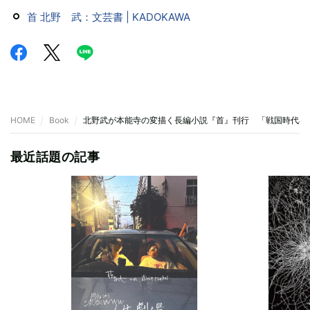
首 北野 武：文芸書 | KADOKAWA
HOME
Book
北野武が本能寺の変描く長編小説『首』刊行 「戦国時代小
最近話題の記事