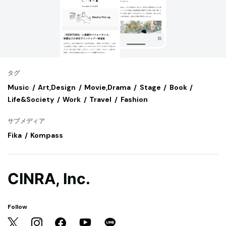
タグ
Music
Art,Design
Movie,Drama
Stage
Book
Life&Society
Work
Travel
Fashion
サブメディア
Fika
Kompass
CINRA, Inc.
Follow