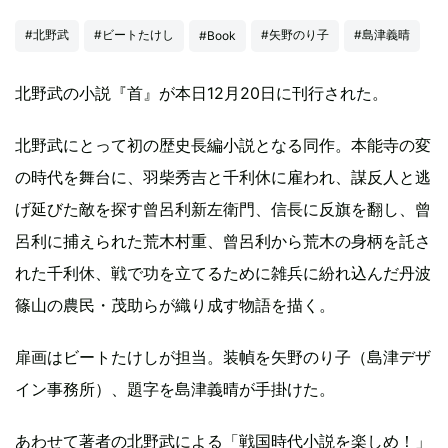
#北野武
#ビートたけし
#矢野のり子
#島津義晴
#Book
北野武の小説『首』が本日12月20日に刊行された。
北野武にとって初の歴史長編小説となる同作。本能寺の変
の時代を舞台に、羽柴秀吉と千利休に雇われ、謀反人と逃
げ延びた敵を探す曾呂利新左衛門、信長に反旗を翻し、曾
呂利に捕えられた荒木村重、曾呂利から荒木の身柄を託さ
れた千利休、戦で功を立てるために雑兵に紛れ込んだ丹波
篠山の農民・茂助らが織り成す物語を描く。
扉画はビートたけしが担当。装幀を矢野のり子（島津デザ
イン事務所）、題字を島津義晴が手掛けた。
あわせて著者の北野武による「戦国時代小説を楽しめ！」