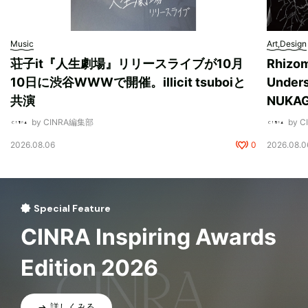
Music
Art,Design
荘子it『人生劇場』リリースライブが10月
Rhizo
10日に渋谷WWWで開催。illicit tsuboiと
Unde
共演
NUK
by CINRA編集部
by 
2026.08.06
0
2026.08.0
Special Feature
CINRA Inspiring Awards
Edition 2026
詳しくみる