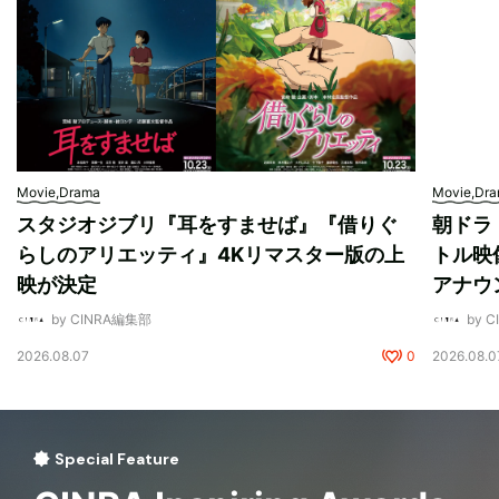
Movie,Drama
Movie,Dr
スタジオジブリ『耳をすませば』『借りぐ
朝ドラ
らしのアリエッティ』4Kリマスター版の上
トル映
映が決定
アナウ
by CINRA編集部
by 
2026.08.07
0
2026.08.0
Special Feature