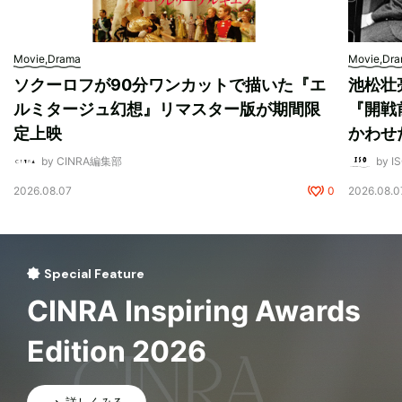
Movie,Drama
Movie,Dr
ソクーロフが90分ワンカットで描いた『エ
池松壮
ルミタージュ幻想』リマスター版が期間限
『開戦
定上映
かわせ
by CINRA編集部
by I
2026.08.07
0
2026.08.0
Special Feature
CINRA Inspiring Awards
Edition 2026