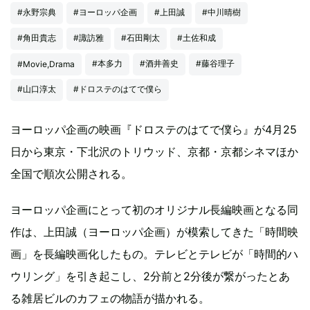
#永野宗典
#ヨーロッパ企画
#上田誠
#中川晴樹
#角田貴志
#諏訪雅
#石田剛太
#土佐和成
#本多力
#酒井善史
#藤谷理子
#Movie,Drama
#山口淳太
#ドロステのはてで僕ら
ヨーロッパ企画の映画『ドロステのはてで僕ら』が4月25
日から東京・下北沢のトリウッド、京都・京都シネマほか
全国で順次公開される。
ヨーロッパ企画にとって初のオリジナル長編映画となる同
作は、上田誠（ヨーロッパ企画）が模索してきた「時間映
画」を長編映画化したもの。テレビとテレビが「時間的ハ
ウリング」を引き起こし、2分前と2分後が繋がったとあ
る雑居ビルのカフェの物語が描かれる。