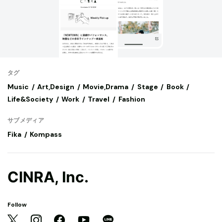
タグ
Music
Art,Design
Movie,Drama
Stage
Book
Life&Society
Work
Travel
Fashion
サブメディア
Fika
Kompass
CINRA, Inc.
Follow