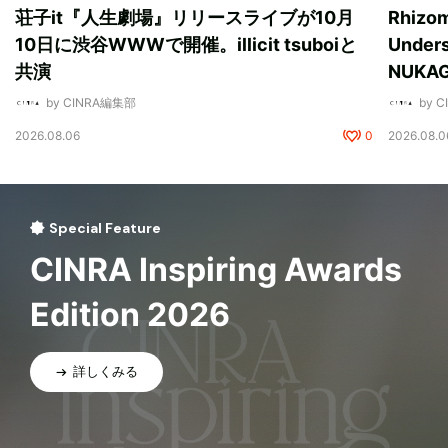
荘子it『人生劇場』リリースライブが10月
Rhizo
10日に渋谷WWWで開催。illicit tsuboiと
Unde
共演
NUK
by CINRA編集部
by 
2026.08.06
0
2026.08.0
Special Feature
CINRA Inspiring Awards
Edition 2026
詳しくみる