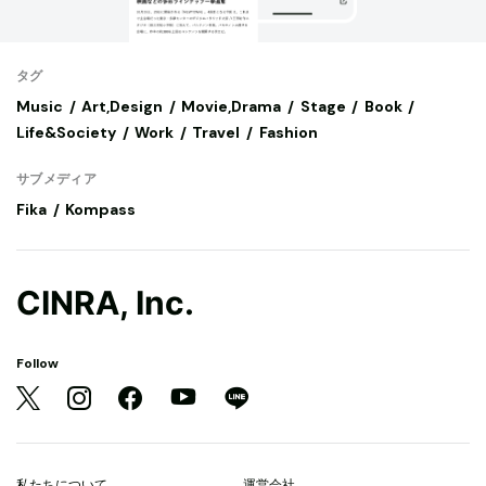
タグ
Music
Art,Design
Movie,Drama
Stage
Book
Life&Society
Work
Travel
Fashion
サブメディア
Fika
Kompass
CINRA, Inc.
Follow
私たちについて
運営会社