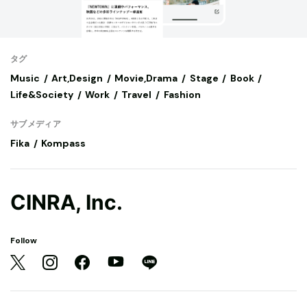
タグ
Music
Art,Design
Movie,Drama
Stage
Book
Life&Society
Work
Travel
Fashion
サブメディア
Fika
Kompass
CINRA, Inc.
Follow