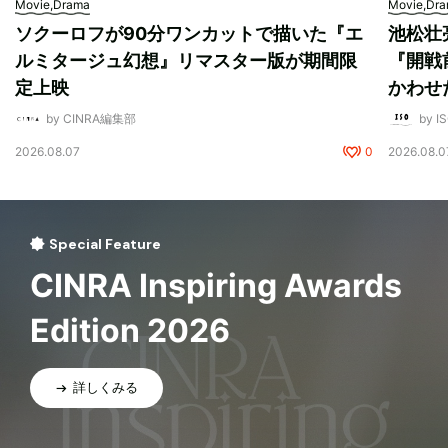
Movie,Drama
Movie,Dr
ソクーロフが90分ワンカットで描いた『エ
池松壮
ルミタージュ幻想』リマスター版が期間限
『開戦
定上映
かわせ
by CINRA編集部
by I
2026.08.07
0
2026.08.0
Special Feature
CINRA Inspiring Awards
Edition 2026
詳しくみる