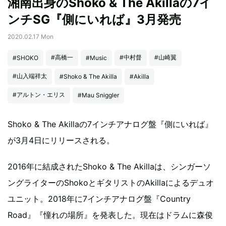
湘南出身のShoko & The Akillaの7イ
ンチSG『側にいれば』3月発売
2020.02.17 Mon
#高橋一
#中村督
#山崎翼
#SHOKO
#Music
#山入端祥太
#Shoko & The Akilla
#Akilla
#アルトン・エリス
#Mau Sniggler
Shoko & The Akillaの7インチアナログ盤『側にいれば』
が3月4日にリリースされる。
2016年に結成されたShoko & The Akillaは、シンガーソ
ングライターのShokoとギタリストのAkillaによるデュオ
ユニット。2018年に7インチアナログ盤『Country
Road』『憧れの場所』を発表した。現在はドラムに森俊