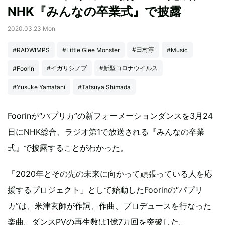
NHK『みんなの卒業式』で披露
2020.03.23 Mon
#田村淳
#RADWIMPS
#Little Glee Monster
#Music
#イガリシノブ
#新型コロナウイルス
#Foorin
#Yusuke Yamatani
#Tatsuya Shimada
Foorinが“パプリカ”の新フォーメーションダンスを3月24
日にNHK総合、ラジオ第1で放送される『みんなの卒業
式』で披露することがわかった。
「2020年とその先の未来に向かって頑張っている人を応
援するプロジェクト」として始動したFoorinの“パプリ
カ”は、米津玄師が作詞、作曲、プロデュースを行なった
楽曲。ダンスPVの再生数は1億7万回を突破した。