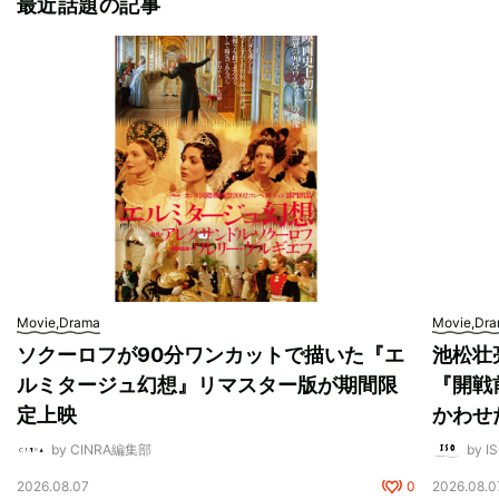
最近話題の記事
Movie,Drama
Movie,Dr
ソクーロフが90分ワンカットで描いた『エ
池松壮
ルミタージュ幻想』リマスター版が期間限
『開戦
定上映
かわせ
by CINRA編集部
by I
2026.08.07
0
2026.08.0