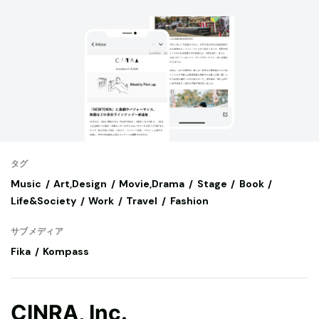
タグ
Music
Art,Design
Movie,Drama
Stage
Book
Life&Society
Work
Travel
Fashion
サブメディア
Fika
Kompass
CINRA, Inc.