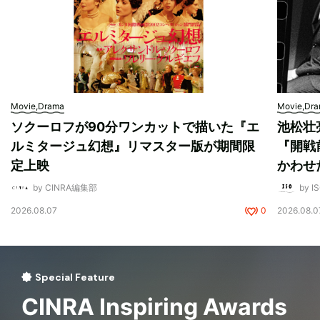
Movie,Drama
Movie,Dr
ソクーロフが90分ワンカットで描いた『エ
池松壮
ルミタージュ幻想』リマスター版が期間限
『開戦
定上映
かわせ
by CINRA編集部
by I
2026.08.07
0
2026.08.0
Special Feature
CINRA Inspiring Awards