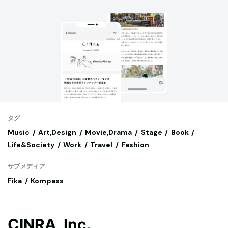
タグ
Music
Art,Design
Movie,Drama
Stage
Book
Life&Society
Work
Travel
Fashion
サブメディア
Fika
Kompass
CINRA, Inc.