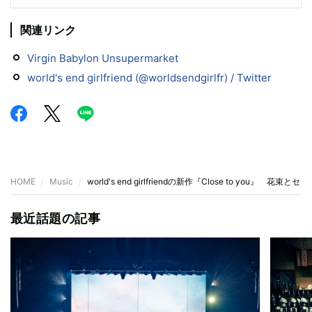
関連リンク
Virgin Babylon Unsupermarket
world's end girlfriend (@worldsendgirlfr) / Twitter
HOME
Music
world's end girlfriendの新作『Close to you』 花束と
最近話題の記事