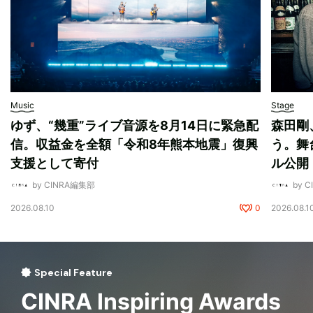
Music
Stage
ゆず、“幾重”ライブ音源を8月14日に緊急配
森田剛
信。収益金を全額「令和8年熊本地震」復興
う。舞
支援として寄付
ル公開
by CINRA編集部
by 
2026.08.10
0
2026.08.1
Special Feature
CINRA Inspiring Awards