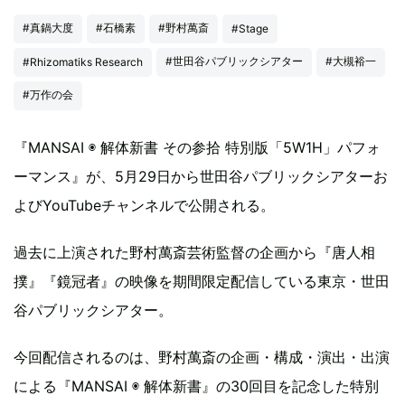
#真鍋大度
#石橋素
#野村萬斎
#Stage
#世田谷パブリックシアター
#大槻裕一
#Rhizomatiks Research
#万作の会
『MANSAI ◉ 解体新書 その参拾 特別版「5W1H」パフォ
ーマンス』が、5月29日から世田谷パブリックシアターお
よびYouTubeチャンネルで公開される。
過去に上演された野村萬斎芸術監督の企画から『唐人相
撲』『鏡冠者』の映像を期間限定配信している東京・世田
谷パブリックシアター。
今回配信されるのは、野村萬斎の企画・構成・演出・出演
による『MANSAI ◉ 解体新書』の30回目を記念した特別