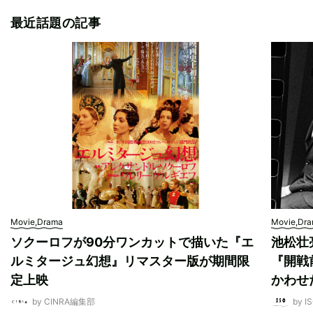
最近話題の記事
Movie,Drama
Movie,Dr
ソクーロフが90分ワンカットで描いた『エ
池松壮
ルミタージュ幻想』リマスター版が期間限
『開戦
定上映
かわせ
by CINRA編集部
by I