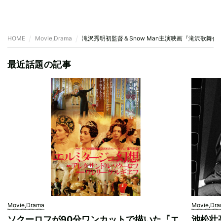
HOME
Movie,Drama
滝沢秀明初監督＆Snow Man主演映画『滝沢歌舞伎 ZERO
最近話題の記事
Movie,Drama
Movie,Dr
ソクーロフが90分ワンカットで描いた『エ
池松壮