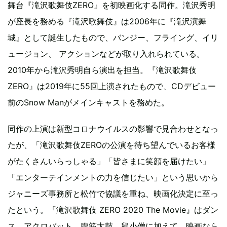
舞台『滝沢歌舞伎ZERO』を初映画化する同作。滝沢秀明
が座長を務める『滝沢歌舞伎』は2006年に『滝沢演舞
城』として誕生したもので、バンジー、フライング、イリ
ュージョン、 アクションなどが取り入れられている。
2010年から滝沢秀明自ら演出を担当。『滝沢歌舞伎
ZERO』は2019年に55回上演されたもので、CDデビュー
前のSnow Manがメインキャストを務めた。
同作の上演は新型コロナウイルスの影響で見合わせとなっ
たが、「滝沢歌舞伎ZEROの公演を待ち望んでいるお客様
がたくさんいらっしゃる」「皆さまに笑顔を届けたい」
「エンターテインメントの力を信じたい」という思いから
ジャニーズ事務所と松竹で協議を重ね、映画化決定に至っ
たという。『滝沢歌舞伎 ZERO 2020 The Movie』はダン
ス、アクロバット、腹筋太鼓、鼠小僧に加えて、映画なら