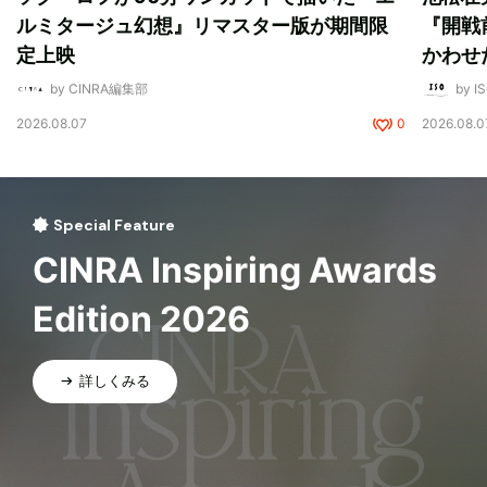
ルミタージュ幻想』リマスター版が期間限
『開戦
定上映
かわせ
by CINRA編集部
by I
2026.08.07
0
2026.08.0
Special Feature
CINRA Inspiring Awards
Edition 2026
詳しくみる