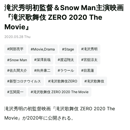
滝沢秀明初監督＆Snow Man主演映画
『滝沢歌舞伎 ZERO 2020 The
Movie』
2020.05.28 Thu
#阿部亮平
#滝沢秀明
#Movie,Drama
#Stage
#深澤辰哉
#渡辺翔太
#宮舘涼太
#Snow Man
#佐久間大介
#向井康二
#ラウール
#目黒蓮
#新型コロナウイルス
#滝沢歌舞伎ZERO
#滝沢歌舞伎
#五関晃一
#滝沢歌舞伎 ZERO 2020 The Movie
滝沢秀明の初監督映画『滝沢歌舞伎 ZERO 2020 The
Movie』が2020年に公開される。