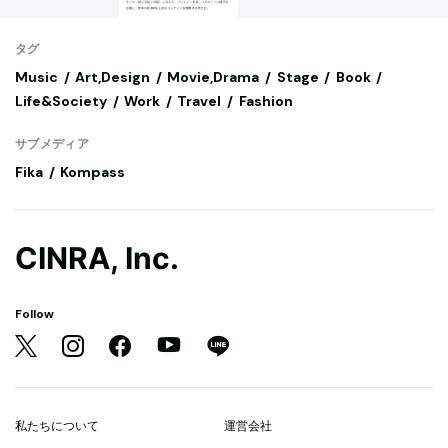
タグ
Music
Art,Design
Movie,Drama
Stage
Book
Life&Society
Work
Travel
Fashion
サブメディア
Fika
Kompass
CINRA, Inc.
Follow
私たちについて
運営会社