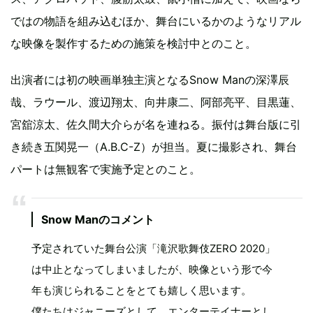
ではの物語を組み込むほか、舞台にいるかのようなリアル
な映像を製作するための施策を検討中とのこと。
出演者には初の映画単独主演となるSnow Manの深澤辰
哉、ラウール、渡辺翔太、向井康二、阿部亮平、目黒蓮、
宮舘涼太、佐久間大介らが名を連ねる。振付は舞台版に引
き続き五関晃一（A.B.C-Z）が担当。夏に撮影され、舞台
パートは無観客で実施予定とのこと。
Snow Manのコメント
予定されていた舞台公演「滝沢歌舞伎ZERO 2020」
は中止となってしまいましたが、映像という形で今
年も演じられることをとても嬉しく思います。
僕たちはジャニーズとして、エンターテイナーとし