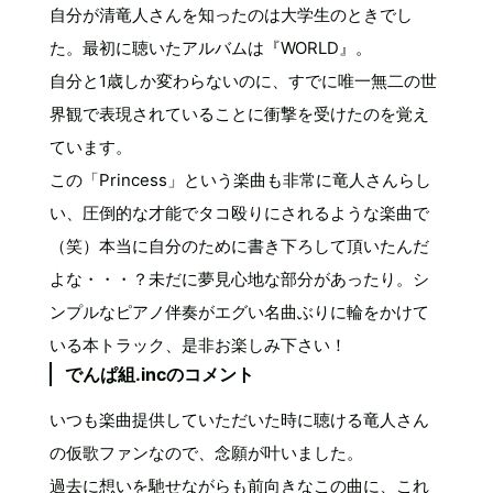
自分が清竜人さんを知ったのは大学生のときでし
た。最初に聴いたアルバムは『WORLD』。
自分と1歳しか変わらないのに、すでに唯一無二の世
界観で表現されていることに衝撃を受けたのを覚え
ています。
この「Princess」という楽曲も非常に竜人さんらし
い、圧倒的な才能でタコ殴りにされるような楽曲で
（笑）本当に自分のために書き下ろして頂いたんだ
よな・・・？未だに夢見心地な部分があったり。シ
ンプルなピアノ伴奏がエグい名曲ぶりに輪をかけて
いる本トラック、是非お楽しみ下さい！
でんぱ組.incのコメント
いつも楽曲提供していただいた時に聴ける竜人さん
の仮歌ファンなので、念願が叶いました。
過去に想いを馳せながらも前向きなこの曲に、これ