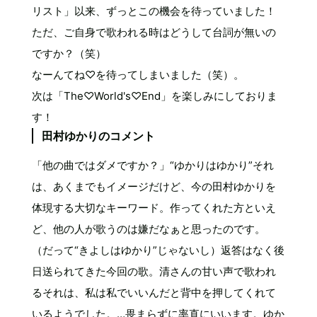
リスト」以来、ずっとこの機会を待っていました！
ただ、ご自身で歌われる時はどうして台詞が無いの
ですか？（笑）
なーんてね♡を待ってしまいました（笑）。
次は「The♡World's♡End」を楽しみにしておりま
す！
田村ゆかりのコメント
「他の曲ではダメですか？」“ゆかりはゆかり”それ
は、あくまでもイメージだけど、今の田村ゆかりを
体現する大切なキーワード。作ってくれた方といえ
ど、他の人が歌うのは嫌だなぁと思ったのです。
（だって“きよしはゆかり”じゃないし）返答はなく後
日送られてきた今回の歌。清さんの甘い声で歌われ
るそれは、私は私でいいんだと背中を押してくれて
いるようでした。…畏まらずに率直にいいます。ゆか