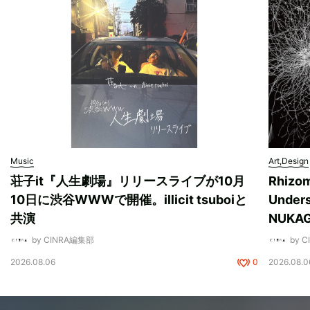
Music
Art,Design
荘子it『人生劇場』リリースライブが10月
Rhizo
10日に渋谷WWWで開催。illicit tsuboiと
Unde
共演
NUK
by CINRA編集部
by 
2026.08.06
0
2026.08.0