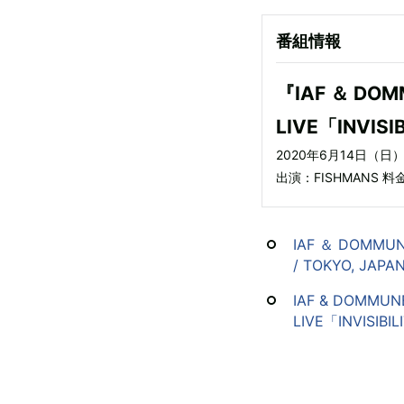
番組情報
『IAF ＆ DOMM
LIVE「INVISI
2020年6月14日（日）2
出演：FISHMANS 料金
IAF ＆ DOMMUNE 
/ TOKYO, JAPA
IAF & DOMMU
LIVE「INVISIBI