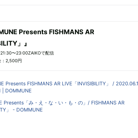
UNE Presents FISHMANS AR
BILITY」』
1:30〜23:00ZAIKOで配信
：2,500円
Presents FISHMANS AR LIVE「INVISIBILITY」 / 2020.06.
N | DOMMUNE
NE Presents「み・え・な・い・も・の」/ FISHMANS AR
LITY」 - DOMMUNE