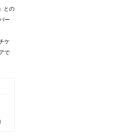
」との
ンバー
子チケ
アで
明