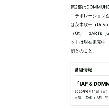
第2部はDOMMU
コラボレーション企
は茂木欣一（Dr,V
（Gt）、dARTs
ットは現在販売中。
初とのこと。
番組情報
『IAF & D
2020年6月14日（日）1
出演： ZAK（IAF） 