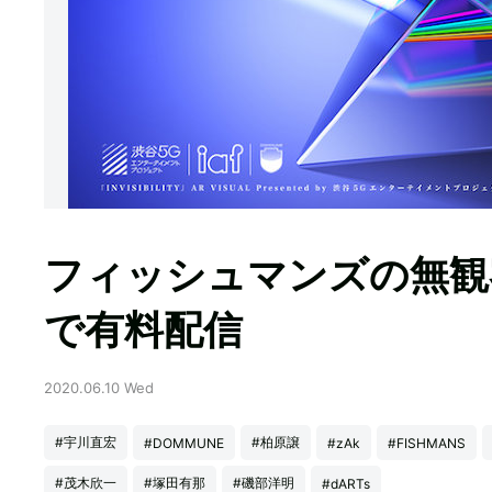
フィッシュマンズの無観客
で有料配信
2020.06.10 Wed
#宇川直宏
#柏原譲
#DOMMUNE
#zAk
#FISHMANS
#茂木欣一
#塚田有那
#磯部洋明
#dARTs