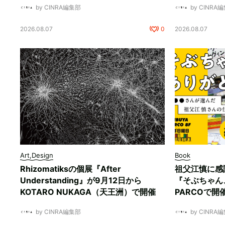
by CINRA編集部
by CINRA
2026.08.07
0
2026.08.07
Art,Design
Book
Rhizomatiksの個展『After
祖父江慎に感
Understanding』が9月12日から
『そぶちゃん
KOTARO NUKAGA（天王洲）で開催
PARCOで開
by CINRA編集部
by CINRA