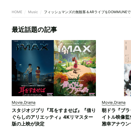
HOME
Music
フィッシュマンズの無観客＆ARライブをDOMMUNE
最近話題の記事
Movie,Drama
Movie,Drama
スタジオジブリ『耳をすませば』『借り
朝ドラ『ブラ
ぐらしのアリエッティ』4Kリマスター
イトル映像監
版の上映が決定
雅幸アナウン