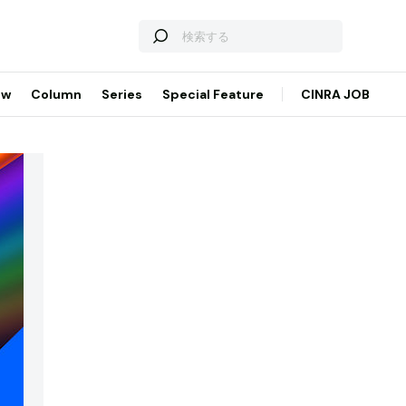
ew
Column
Series
Special Feature
CINRA JOB