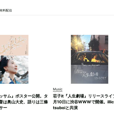
で有料配信
Music
ッサム』ポスター公開。タ
荘子it『人生劇場』リリースライ
督は奥山大史、語りは三條
月10日に渋谷WWWで開催。illici
サー
tsuboiと共演