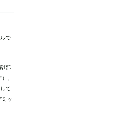
ネルで
第1部
AF）、
として
デミッ