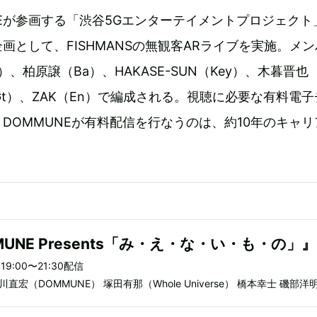
NEが参画する「渋谷5Gエンターテイメントプロジェクト
画として、FISHMANSの無観客ARライブを実施。メ
o）、柏原譲（Ba）、HAKASE-SUN（Key）、木暮晋也
（Gt）、ZAK（En）で編成される。視聴に必要な有料電
DOMMUNEが有料配信を行なうのは、約10年のキャリ
OMMUNE Presents「み・え・な・い・も・の」』
9:00〜21:30配信
宇川直宏（DOMMUNE） 塚田有那（Whole Universe） 橋本幸士 磯部洋