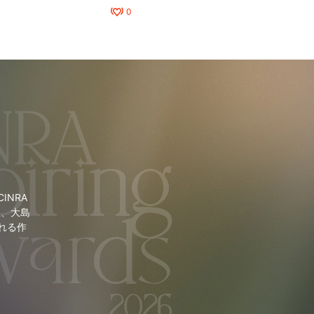
0
NRA
里、大島
れる作