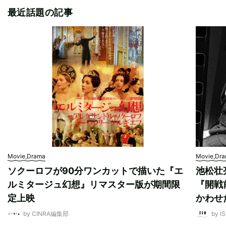
最近話題の記事
Movie,Drama
Movie,Dr
ソクーロフが90分ワンカットで描いた『エ
池松壮
ルミタージュ幻想』リマスター版が期間限
『開戦
定上映
かわせ
by CINRA編集部
by I