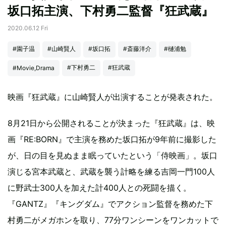
坂口拓主演、下村勇二監督『狂武蔵』
2020.06.12 Fri
#園子温
#山崎賢人
#坂口拓
#斎藤洋介
#樋浦勉
#下村勇二
#狂武蔵
#Movie,Drama
映画『狂武蔵』に山崎賢人が出演することが発表された。
8月21日から公開されることが決まった『狂武蔵』は、映
画『RE:BORN』で主演を務めた坂口拓が9年前に撮影した
が、日の目を見ぬまま眠っていたという「侍映画」。坂口
演じる宮本武蔵と、武蔵を襲う計略を練る吉岡一門100人
に野武士300人を加えた計400人との死闘を描く。
『GANTZ』『キングダム』でアクション監督を務めた下
村勇二がメガホンを取り、77分ワンシーンをワンカットで