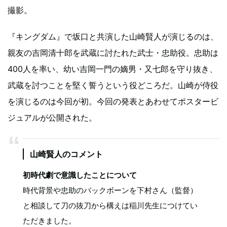
撮影。
『キングダム』で坂口と共演した山崎賢人が演じるのは、
親友の吉岡清十郎を武蔵に討たれた武士・忠助役。忠助は
400人を率い、幼い吉岡一門の嫡男・又七郎を守り抜き、
武蔵を討つことを堅く誓うという役どころだ。山崎が侍役
を演じるのは今回が初。今回の発表とあわせてポスタービ
ジュアルが公開された。
山崎賢人のコメント
初時代劇で意識したことについて
時代背景や忠助のバックボーンを下村さん（監督）
と相談して刀の抜刀から構えは稲川先生につけてい
ただきました。