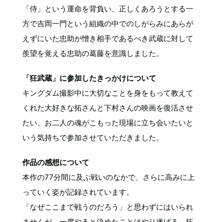
「侍」という運命を背負い、正しくあろうとする一
方で吉岡一門という組織の中でのしがらみにあらが
えずにいた忠助が憎き相手であるべき武蔵に対して
羨望を覚える忠助の葛藤を意識しました。
「狂武蔵」に参加したきっかけについて
キングダム撮影中に大切なことを身をもって教えて
くれた大好きな拓さんと下村さんの映画を復活させ
たい、お二人の魂がこもった現場に立ち会いたいと
いう気持ちで参加させていただきました。
作品の感想について
本作の77分間に及ぶ戦いのなかで、さらに高みに上
っていく姿が記録されています。
「なぜここまで戦うのだろう」と思わずにはいられ
ませんが、一度やると決めたことはやり遂げる、拓