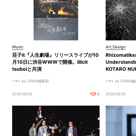
Music
Art,Design
荘子it『人生劇場』リリースライブが10
Rhizomati
月10日に渋谷WWWで開催。illicit
Understan
tsuboiと共演
KOTARO 
by CINRA編集部
by CINRA
2026.08.06
0
2026.08.06