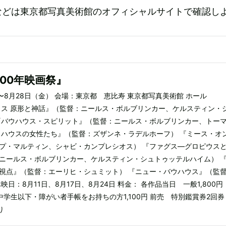
などは東京都写真美術館のオフィシャルサイトで確認し
00年映画祭』
）〜8月28日（金） 会場：東京都 恵比寿 東京都写真美術館 ホール
ウス 原形と神話』（監督：ニールス・ボルブリンカー、ケルスティン・
『バウハウス・スピリット』（監督：ニールス・ボルブリンカー、トー
ウハウスの女性たち』（監督：ズザンネ・ラデルホーフ） 『ミース・オ
プ・マルティン、シャビ・カンプレシオス） 『ファグス―グロピウス
ニールス・ボルブリンカー、ケルスティン・シュトゥッテルハイム） 
視点』（監督：エーリヒ・シュミット） 『ニュー・バウハウス』（監
日：8月11日、8月17日、8月24日 料金： 各作品当日 一般1,800円
・中学生以下・障がい者手帳をお持ちの方1,100円 前売 特別鑑賞券2回券
り