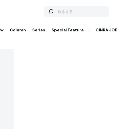
ew
Column
Series
Special Feature
CINRA JOB