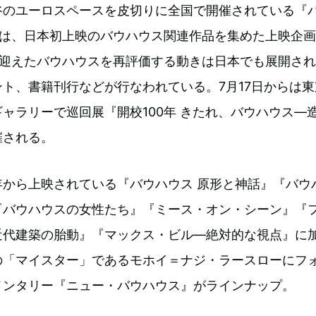
谷のユーロスペースを皮切りに全国で開催されている『
』は、日本初上映のバウハウス関連作品を集めた上映企
を迎えたバウハウスを再評価する動きは日本でも展開さ
ト、書籍刊行などが行なわれている。7月17日からは東
ャラリーで巡回展『開校100年 きたれ、バウハウス―
催される。
年から上映されている『バウハウス 原形と神話』『バウ
『バウハウスの女性たち』『ミース・オン・シーン』『
近代建築の胎動』『マックス・ビル―絶対的な視点』に
の「マイスター」であるモホイ＝ナジ・ラースローにフ
メンタリー『ニュー・バウハウス』がラインナップ。