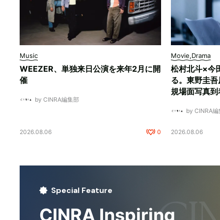
Music
Movie,Drama
WEEZER、単独来日公演を来年2月に開
松村北斗×今
催
る。東野圭吾
規場面写真到
by CINRA編集部
by CINRA
2026.08.06
0
2026.08.06
Special Feature
CINRA Inspiring