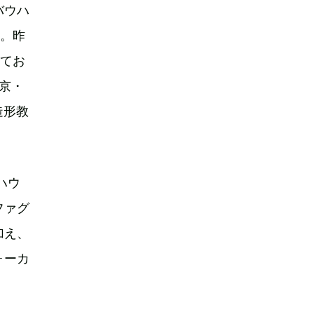
バウハ
画。昨
れてお
京・
造形教
ハウ
ファグ
加え、
ォーカ