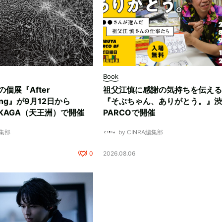
Book
ksの個展『After
祖父江慎に感謝の気持ちを伝える
ding』が9月12日から
『そぶちゃん、ありがとう。』渋
NUKAGA（天王洲）で開催
PARCOで開催
編集部
by CINRA編集部
0
2026.08.06