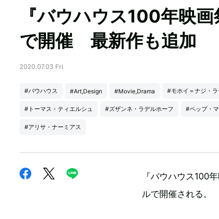
『バウハウス100年映
で開催 最新作も追加
2020.07.03 Fri
#バウハウス
#モホイ＝ナジ・ラ
#Art,Design
#Movie,Drama
#トーマス・ティエルシュ
#ズザンネ・ラデルホーフ
#ペップ・
#アリサ・ナーミアス
『バウハウス100
ルで開催される。