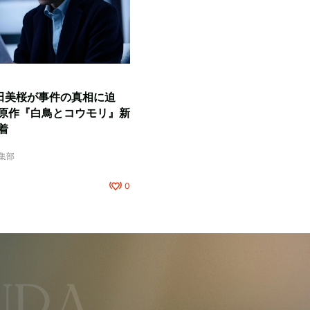
田美桜が事件の真相に迫
原作『白鳥とコウモリ』新
着
編集部
0