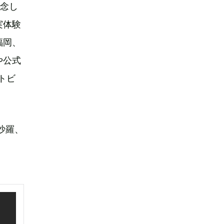
記念し
実体験
福岡、
や公式
トビ
沙羅、