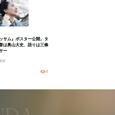
ッサム』ポスター公開。タ
督は奥山大史、語りは三條
サー
編集部
0