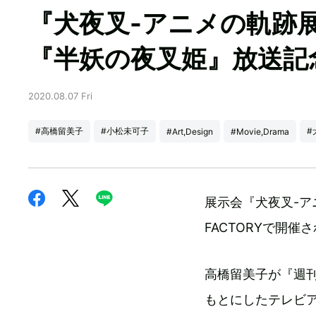
『犬夜叉-アニメの軌跡展
『半妖の夜叉姫』放送記
2020.08.07 Fri
#高橋留美子
#小松未可子
#
#Art,Design
#Movie,Drama
展示会『犬夜叉-アニ
FACTORYで開催
高橋留美子が『週刊
もとにしたテレビ