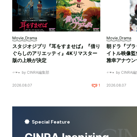
Movie,Drama
Movie,Drama
スタジオジブリ『耳をすませば』『借り
朝ドラ『ブラ
ぐらしのアリエッティ』4Kリマスター
イトル映像監
版の上映が決定
雅幸アナウン
by CINRA編集部
by CINRA
2026.08.07
1
2026.08.07
Special Feature