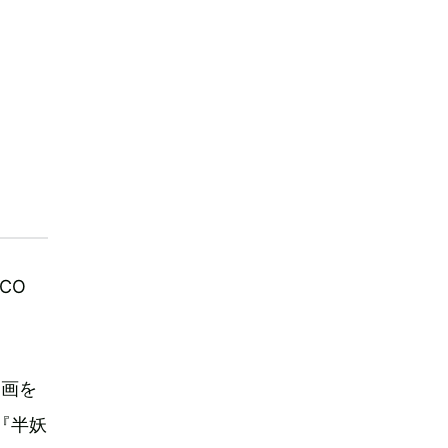
CO
漫画を
『半妖