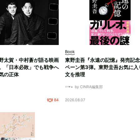
Book
野太賀・中村蒼が語る映画
東野圭吾『永遠の記憶』発売記念
。「日本必敗」でも戦争へ
ペーン第3弾。東野圭吾お気に入
気の正体
文を推理
by CINRA編集部
84
2026.08.07