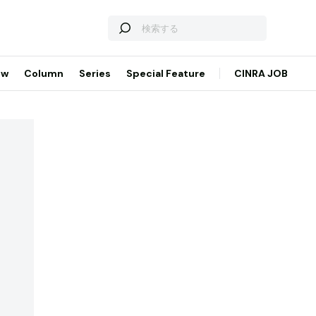
ew
Column
Series
Special Feature
CINRA JOB