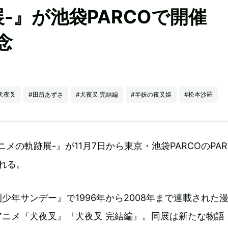
-』が池袋PARCOで開催
念
犬夜叉
#田所あずさ
#犬夜叉 完結編
#半妖の夜叉姫
#松本沙羅
メの軌跡展-』が11月7日から東京・池袋PARCOのPAR
される。
少年サンデー』で1996年から2008年まで連載された
アニメ『犬夜叉』『犬夜叉 完結編』。同展は新たな物語