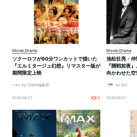
Movie,Drama
Movie,Drama
ソクーロフが90分ワンカットで描いた
池松壮亮・仲
『エルミタージュ幻想』リマスター版が
『開戦前夜』
期間限定上映
向かわせた空
by CINRA編集部
by ISO
2026.08.07
0
2026.08.07