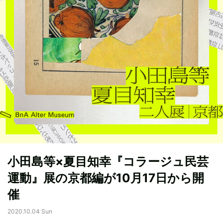
小田島等×夏目知幸『コラージュ民芸
運動』展の京都編が10月17日から開
催
2020.10.04 Sun