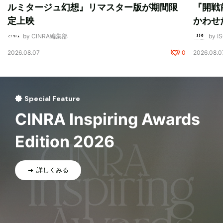
ルミタージュ幻想』リマスター版が期間限
『開戦
定上映
かわせ
by CINRA編集部
by I
2026.08.07
0
2026.08.0
Special Feature
CINRA Inspiring Awards
Edition 2026
詳しくみる