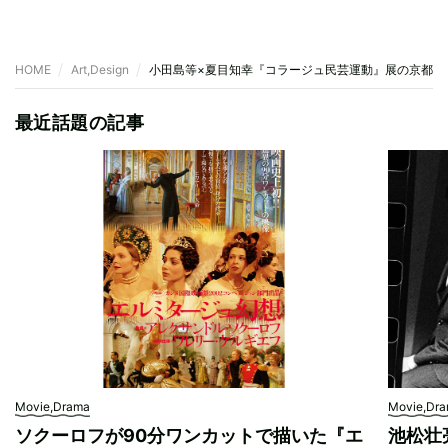
HOME
Art,Design
小田島等×夏目知幸『コラージュ民芸運動』展の京都編が
最近話題の記事
Movie,Drama
Movie,Dr
ソクーロフが90分ワンカットで描いた『エ
池松壮