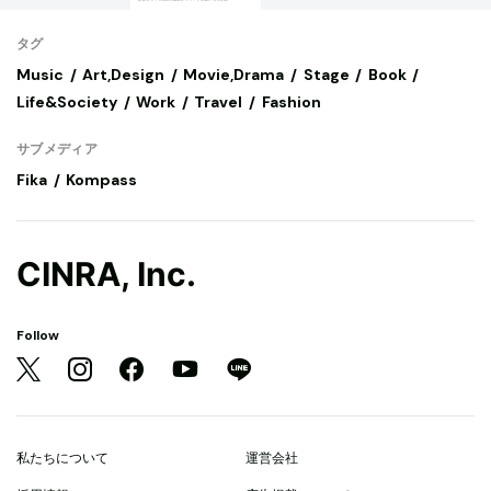
タグ
Music
Art,Design
Movie,Drama
Stage
Book
Life&Society
Work
Travel
Fashion
サブメディア
Fika
Kompass
CINRA, Inc.
Follow
私たちについて
運営会社