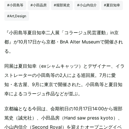
#小田島等
#小田晶房
#堀部篤史
#小山内信介
#夏目知幸
#Art,Design
『小田島等夏目知幸二人展「コラージュ民芸運動」in京
都』が10月17日から京都・BnA Alter Museumで開催され
る。
同展は夏目知幸（exシャムキャッツ）とデザイナー、イラ
ストレーターの小田島等の2人による巡回展。7月に愛
知・名古屋、9月に東京で開催された。小田島等と夏目知
幸によるコラージュ作品などが並ぶ。
京都編となる今回は、会期初日の10月17日14:00から堀部
篤史（誠光社）、小田晶房（Hand saw press kyoto）、
小山内信介（Second Royal）を迎えたオープニングイベ