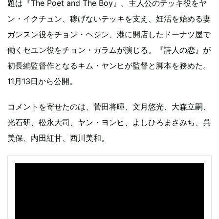
題は『The Poet and The Boy』。主人公のテッキ役をヤ
ン・イクチュン、稼げないテッキを支え、妊活を始める妻
ガンスン役をチョン・ヘジン、港に開店したドーナツ屋で
働くセユン役をチョン・ガラムが演じる。『詩人の恋』が
初長編監督作となるキム・ヤンヒが監督と脚本を務めた。
11月13日から公開。
コメントを寄せたのは、菅田将暉、文月悠光、大森立嗣、
光石研、松永大司、ヤン・ヨンヒ、よしひろまさみち、呉
美保、内田紅甘、西川美和。