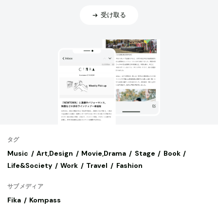
受け取る
タグ
Music
Art,Design
Movie,Drama
Stage
Book
Life&Society
Work
Travel
Fashion
サブメディア
Fika
Kompass