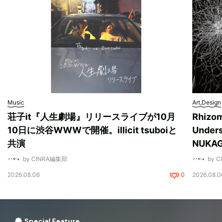
Music
Art,Design
荘子it『人生劇場』リリースライブが10月
Rhizo
10日に渋谷WWWで開催。illicit tsuboiと
Unde
共演
NUK
by CINRA編集部
by 
2026.08.06
0
2026.08.0
Special Feature