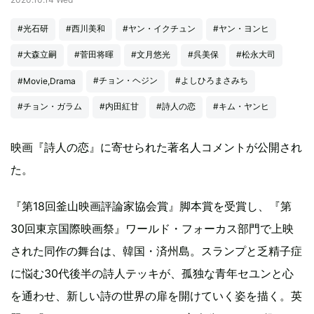
#光石研
#西川美和
#ヤン・イクチュン
#ヤン・ヨンヒ
#大森立嗣
#菅田将暉
#文月悠光
#呉美保
#松永大司
#チョン・ヘジン
#よしひろまさみち
#Movie,Drama
#チョン・ガラム
#内田紅甘
#詩人の恋
#キム・ヤンヒ
映画『詩人の恋』に寄せられた著名人コメントが公開され
た。
『第18回釜山映画評論家協会賞』脚本賞を受賞し、『第
30回東京国際映画祭』ワールド・フォーカス部門で上映
された同作の舞台は、韓国・済州島。スランプと乏精子症
に悩む30代後半の詩人テッキが、孤独な青年セユンと心
を通わせ、新しい詩の世界の扉を開けていく姿を描く。英