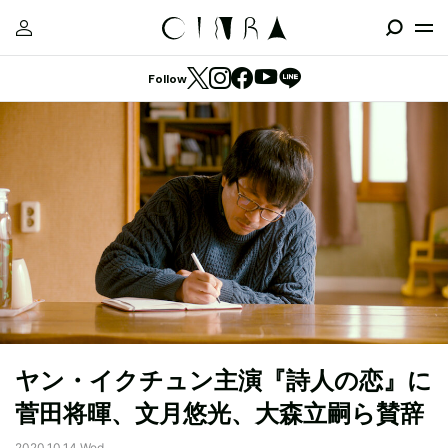
Follow
ヤン・イクチュン主演『詩人の恋』に
菅田将暉、文月悠光、大森立嗣ら賛辞
2020.10.14 Wed