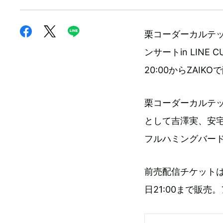
栗コーダーカルテ
ンサートin LINE
20:00からZAIK
栗コーダーカルテ
として吉澤実、安宅
フルハミングバー
前売配信チケットは1
日21:00まで販売