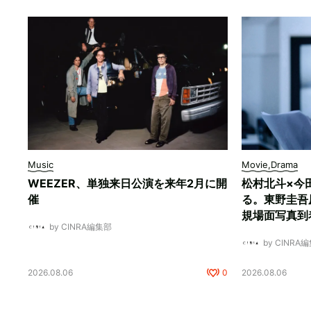
Music
Movie,Drama
WEEZER、単独来日公演を来年2月に開
松村北斗×今
催
る。東野圭吾
規場面写真到
by CINRA編集部
by CINRA
2026.08.06
0
2026.08.06