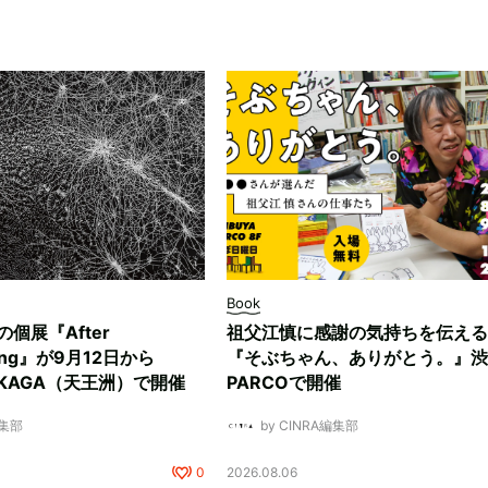
Book
ksの個展『After
祖父江慎に感謝の気持ちを伝える
ding』が9月12日から
『そぶちゃん、ありがとう。』渋
NUKAGA（天王洲）で開催
PARCOで開催
編集部
by CINRA編集部
0
2026.08.06