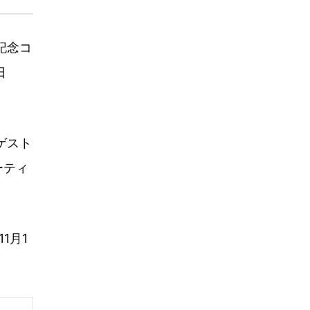
記念コ
日
ゲスト
ーティ
1月1