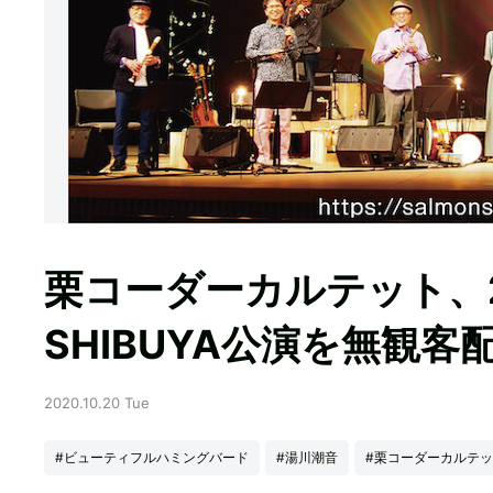
栗コーダーカルテット、25
SHIBUYA公演を無観客
2020.10.20 Tue
#ビューティフルハミングバード
#湯川潮音
#栗コーダーカルテ