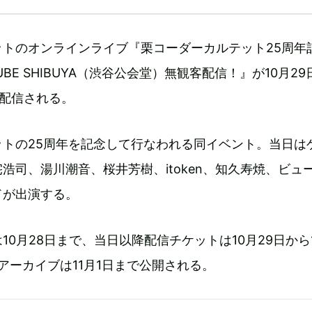
ットのオンラインライブ『栗コーダーカルテット25周年
 CUBE SHIBUYA（渋谷公会堂）無観客配信！』が10月29
Oで配信される。
ットの25周年を記念して行なわれる同イベント。当日は
浩司、湯川潮音、桜井芳樹、itoken、知久寿焼、ビュ
ドが出演する。
0月28日まで、当日以降配信チケットは10月29日から1
。アーカイブは11月1日まで公開される。