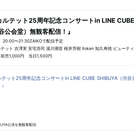
テット25周年記念コンサートin LINE CUB
（渋谷公会堂）無観客配信！』
20:00〜21:30ZAIKOで配信予定
ット 吉澤実 安宅浩司 湯川潮音 桜井芳樹 itoken 知久寿焼 ビューテ
売1,000円 当日1,500円
ット25周年記念コンサートin LINE CUBE SHIBUYA（渋谷
！』
IBUYA公演を無観客配信