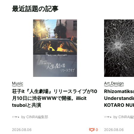
最近話題の記事
Music
Art,Design
荘子it『人生劇場』リリースライブが10
Rhizomati
月10日に渋谷WWWで開催。illicit
Understan
tsuboiと共演
KOTARO 
by CINRA編集部
by CINRA
2026.08.06
0
2026.08.06