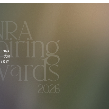
NRA
里、大島
れる作