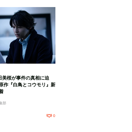
田美桜が事件の真相に迫
原作『白鳥とコウモリ』新
着
編集部
0