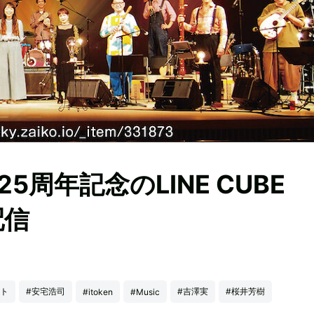
周年記念のLINE CUBE
配信
ット
#安宅浩司
#吉澤実
#桜井芳樹
#itoken
#Music