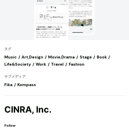
タグ
Music
Art,Design
Movie,Drama
Stage
Book
Life&Society
Work
Travel
Fashion
サブメディア
Fika
Kompass
CINRA, Inc.
Follow