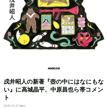
戌井昭人の新著『壺の中にはなにもな
い』に高城晶平、中原昌也ら帯コメン
ト
2020.10.21 Wed