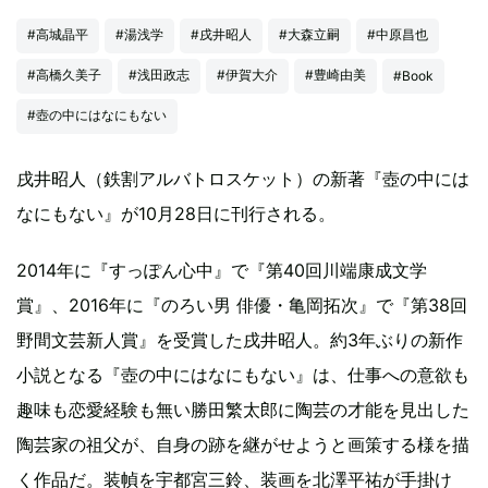
#高城晶平
#湯浅学
#戌井昭人
#大森立嗣
#中原昌也
#高橋久美子
#浅田政志
#伊賀大介
#豊崎由美
#Book
#壺の中にはなにもない
戌井昭人（鉄割アルバトロスケット）の新著『壺の中には
なにもない』が10月28日に刊行される。
2014年に『すっぽん心中』で『第40回川端康成文学
賞』、2016年に『のろい男 俳優・亀岡拓次』で『第38回
野間文芸新人賞』を受賞した戌井昭人。約3年ぶりの新作
小説となる『壺の中にはなにもない』は、仕事への意欲も
趣味も恋愛経験も無い勝田繁太郎に陶芸の才能を見出した
陶芸家の祖父が、自身の跡を継がせようと画策する様を描
く作品だ。装幀を宇都宮三鈴、装画を北澤平祐が手掛け