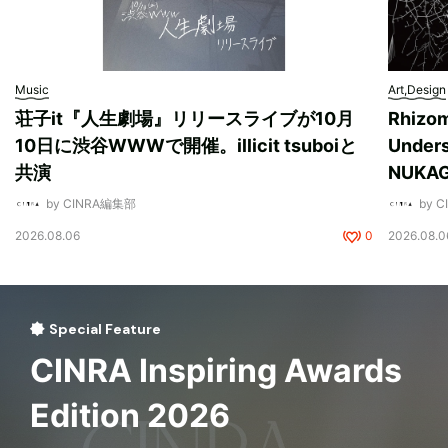
Music
Art,Design
荘子it『人生劇場』リリースライブが10月
Rhizo
10日に渋谷WWWで開催。illicit tsuboiと
Unde
共演
NUK
by CINRA編集部
by 
2026.08.06
0
2026.08.0
Special Feature
CINRA Inspiring Awards
Edition 2026