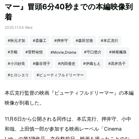
マー』冒頭6分40秒までの本編映像到
着
2020.11.04 Wed
#秋元才加
#斎藤工
#押井守
#森田甘路
#本広克行
#升毅
#菅野祐悟
#守口悠介
#神尾楓珠
#Movie,Drama
#小川紗良
#藤谷理子
#内田倭史
#伊織もえ
#高井浩子
#ヒロシエリ
#ビューティフルドリーマー
本広克行監督の映画『ビューティフルドリーマー』の本編
映像が到着した。
11月6日から公開される同作は、本広克行、押井守、小中
和哉、上田慎一郎が参加する映画レーベル「Cinema
Lab」の第1弾作品。文化祭前日、映画を撮ったことのな