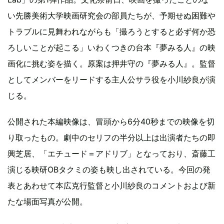
い先勝美術大学映画研究会の部員たちが、予期せぬ困難や
トラブルに見舞われながらも「撮ろうとすると必ず何か恐
ろしいことが起こる」いわくつきの台本『夢みる人』の映
画化に挑む姿を描く。原案は押井守の『夢みる人』。監督
としてメンバーをリードする主人公サラ役を小川紗良が演
じる。
公開された本編映像は、冒頭から6分40秒までの映像を切
り取ったもの。劇中のセリフの半分以上は出演者たちの即
興芝居、「エチュード＝アドリブ」となっており、斎藤工
演じる映研OBタクミの姿も映し出されている。今回の発
表とあわせて本広克行監督と小川紗良のコメントおよび新
たな場面写真が公開。