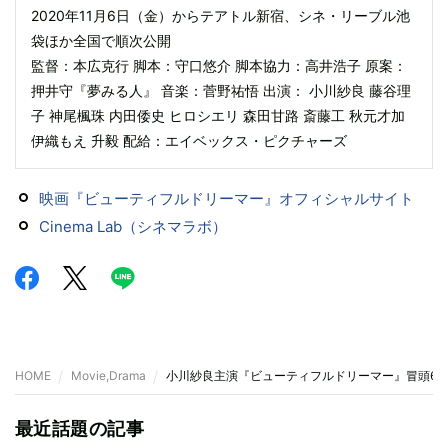
2020年11月6日（金）からテアトル新宿、シネ・リーブル池
袋ほか全国で順次公開
監督：本広克行 脚本：守口悠介 脚本協力：高井浩子 原案：
押井守『夢みる人』 音楽：菅野祐悟 出演： 小川紗良 藤谷理
子 神尾楓珠 内田倭史 ヒロシエリ 森田甘路 斎藤工 秋元才加
伊織もえ 升毅 配給：エイベックス・ピクチャーズ
映画『ビューティフルドリーマー』オフィシャルサイト
Cinema Lab（シネマラボ）
HOME
Movie,Drama
小川紗良主演『ビューティフルドリーマー』冒頭6分
最近話題の記事