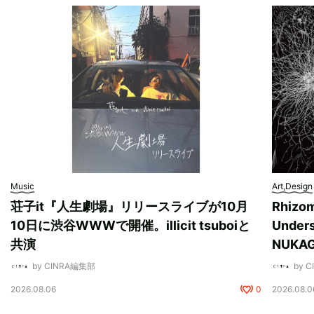
Music
Art,Design
荘子it『人生劇場』リリースライブが10月
Rhizo
10日に渋谷WWWで開催。illicit tsuboiと
Unde
共演
NUK
by CINRA編集部
by 
2026.08.06
0
2026.08.0