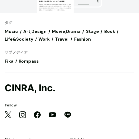
タグ
Music
Art,Design
Movie,Drama
Stage
Book
Life&Society
Work
Travel
Fashion
サブメディア
Fika
Kompass
CINRA, Inc.
Follow