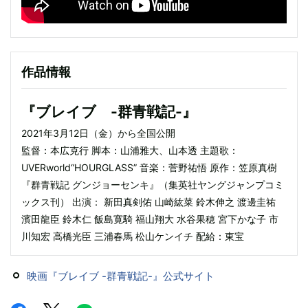
作品情報
『ブレイブ -群青戦記-』
2021年3月12日（金）から全国公開
監督：本広克行 脚本：山浦雅大、山本透 主題歌：
UVERworld“HOURGLASS” 音楽：菅野祐悟 原作：笠原真樹
『群青戦記 グンジョーセンキ』（集英社ヤングジャンプコミ
ックス刊） 出演： 新田真剣佑 山崎紘菜 鈴木伸之 渡邊圭祐
濱田龍臣 鈴木仁 飯島寛騎 福山翔大 水谷果穂 宮下かな子 市
川知宏 高橋光臣 三浦春馬 松山ケンイチ 配給：東宝
映画『ブレイブ -群青戦記-』公式サイト