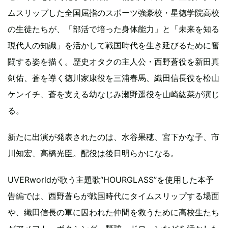
ムスリップした全国屈指のスポーツ強豪校・星徳学院高校
の生徒たちが、「部活で培った身体能力」と「未来を知る
現代人の知識」を活かして戦国時代を生き延びるために奮
闘する姿を描く。歴史オタクの主人公・西野蒼役を新田真
剣佑、蒼を導く徳川家康役を三浦春馬、織田信長役を松山
ケンイチ、蒼を支える幼なじみ瀬野遥役を山崎紘菜が演じ
る。
新たに出演が発表されたのは、水谷果穂、宮下かな子、市
川知宏、高橋光臣。配役は後日明らかになる。
UVERworldが歌う主題歌“HOURGLASS”を使用した本予
告編では、西野蒼らが戦国時代にタイムスリップする場面
や、織田信長の軍に囚われた仲間を救うために高校生たち