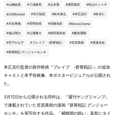
#山崎紘菜
#三浦春馬
#山本透
#濱田龍臣
#松山ケンイチ
#市川知宏
#鈴木伸之
#本広克行
#鈴木仁
#UVERworld
#水谷果穂
#菅野祐悟
#高橋光臣
#Movie,Drama
#福山翔大
#山浦雅大
#新田真剣佑
#飯島寛騎
#宮下かな子
#ブレイブ -群青戦記-
#笠原真樹
#渡邊圭祐
#群青戦記 グンジョーセンキ
本広克行監督の新作映画『ブレイブ -群青戦記-』の追加
キャストと本予告映像、本ポスタービジュアルが公開され
た。
3月12日から公開される同作は、『週刊ヤングジャンプ』
で連載されていた笠原真樹の漫画『群青戦記 グンジョー
センキ』を実写化する作品。「桶狭間の戦い」直前にタイ