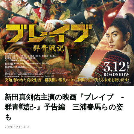
新田真剣佑主演の映画『ブレイブ -
群青戦記-』予告編 三浦春馬らの姿
も
2020.12.15 Tue