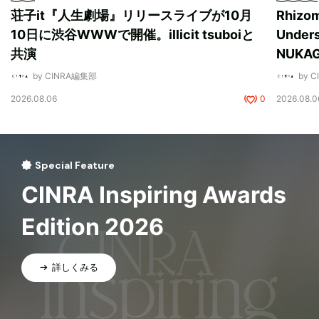
荘子it『人生劇場』リリースライブが10月
Rhizo
10日に渋谷WWWで開催。illicit tsuboiと
Unde
共演
NUK
by CINRA編集部
by 
2026.08.06
0
2026.08.0
Special Feature
CINRA Inspiring Awards
Edition 2026
詳しくみる