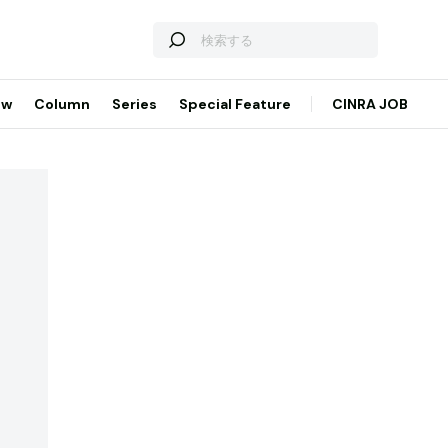
ew
Column
Series
Special Feature
CINRA JOB