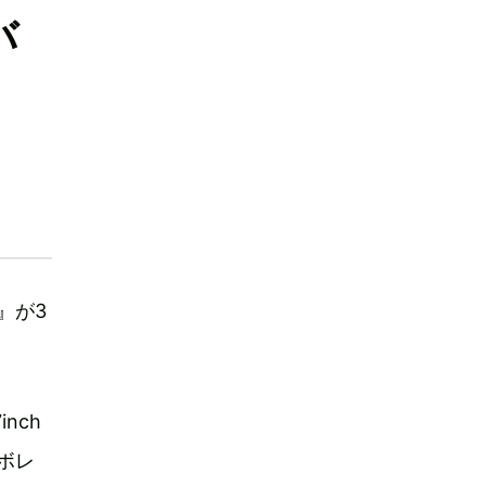
バ
ミ』が3
inch
ラボレ