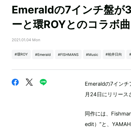
Emeraldの7インチ盤が
ーと環ROYとのコラボ
2021.01.04 Mon
#環ROY
#柏井日向
#Emerald
#FISHMANS
#Music
Emeraldの7イン
月24日にリリース
同作には、Fishmans
edit）”と、YA