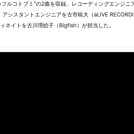
×フルコトブミ”の2曲を収録。レコーディングエンジニ
）、アシスタントエンジニアを古市暁大（aLIVE RECORDI
ディネイトを古川理絵子（Bigfish）が担当した。