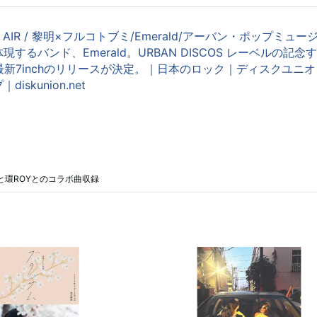
E AIR / 黎明×フルコトブミ/Emerald/アーバン・ポップミュー
するバンド、Emerald。URBAN DISCOS レーベルの記念
最新7inchのリリースが決定。｜日本のロック｜ディスクユニオ
skunion.net
バーと環ROYとのコラボ曲収録