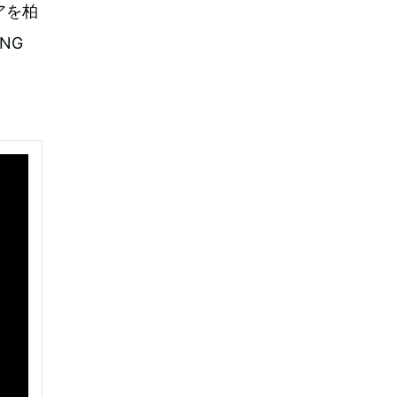
アを柏
NG