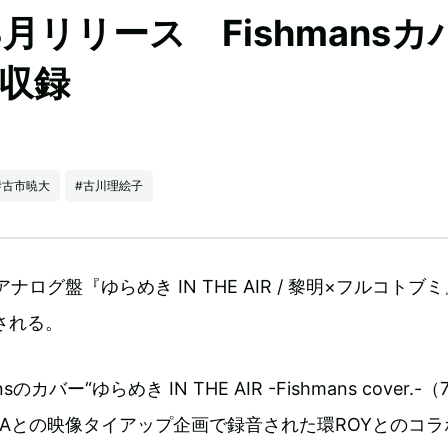
3月リリース Fishmansカ
曲収録
#古市暁大
#古川理絵子
チアナログ盤『ゆらめき IN THE AIR / 黎明×フルコトブ
される。
のカバー“ゆらめき IN THE AIR -Fishmans cover.-（7
MAHAとの映像タイアップ企画で録音された環ROYとのコ