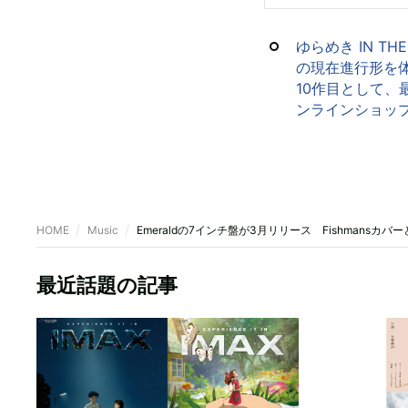
ゆらめき IN TH
の現在進行形を体現
10作目として、
ンラインショップ｜di
HOME
Music
Emeraldの7インチ盤が3月リリース Fishmansカ
最近話題の記事