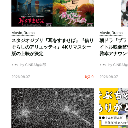
Movie,Drama
Movie,Drama
スタジオジブリ『耳をすませば』『借り
朝ドラ『ブラ
ぐらしのアリエッティ』4Kリマスター
イトル映像監
版の上映が決定
雅幸アナウン
by CINRA編集部
by CINRA
2026.08.07
0
2026.08.07