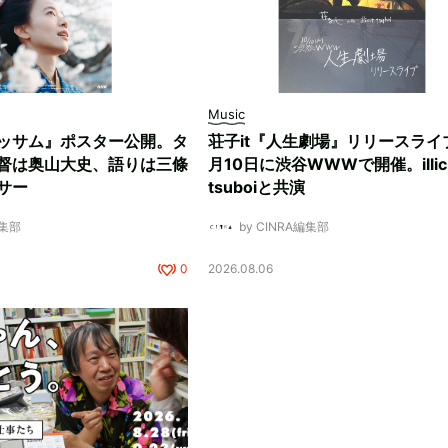
Music
ッサム』ポスター公開。タ
荘子it『人生劇場』リリースライ
督は奥山大史、語りは三條
月10日に渋谷WWWで開催。illici
サー
tsuboiと共演
編集部
by CINRA編集部
0
2026.08.06