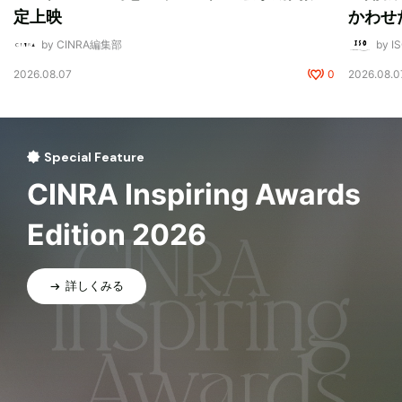
定上映
かわせ
by CINRA編集部
by I
2026.08.07
0
2026.08.0
Special Feature
CINRA Inspiring Awards
Edition 2026
詳しくみる