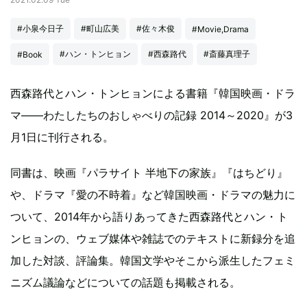
#小泉今日子
#町山広美
#佐々木俊
#Movie,Drama
#ハン・トンヒョン
#西森路代
#斎藤真理子
#Book
西森路代とハン・トンヒョンによる書籍『韓国映画・ドラ
マ――わたしたちのおしゃべりの記録 2014～2020』が3
月1日に刊行される。
同書は、映画『パラサイト 半地下の家族』『はちどり』
や、ドラマ『愛の不時着』など韓国映画・ドラマの魅力に
ついて、2014年から語りあってきた西森路代とハン・ト
ンヒョンの、ウェブ媒体や雑誌でのテキストに新録分を追
加した対談、評論集。韓国文学やそこから派生したフェミ
ニズム議論などについての話題も掲載される。