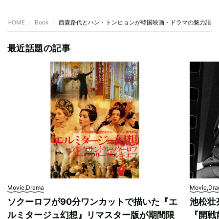
HOME
Book
西森路代とハン・トンヒョンが韓国映画・ドラマの魅力語る
最近話題の記事
Movie,Drama
Movie,Dr
ソクーロフが90分ワンカットで描いた『エ
池松壮
ルミタージュ幻想』リマスター版が期間限
『開戦