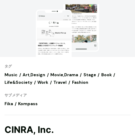
タグ
Music
Art,Design
Movie,Drama
Stage
Book
Life&Society
Work
Travel
Fashion
サブメディア
Fika
Kompass
CINRA, Inc.