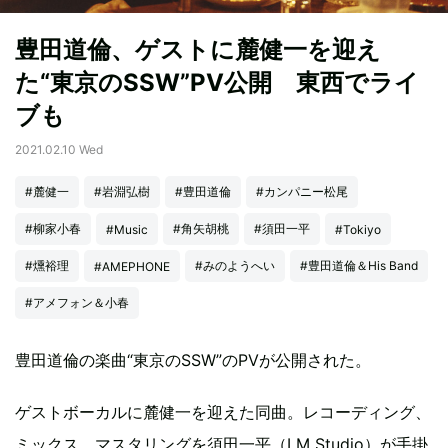
豊田道倫、ゲストに麓健一を迎え
た“東京のSSW”PV公開 東西でライ
ブも
2021.02.10 Wed
#麓健一
#岩淵弘樹
#豊田道倫
#カンパニー松尾
#柳家小春
#角矢胡桃
#須田一平
#Music
#Tokiyo
#燻裕理
#みのようへい
#豊田道倫＆His Band
#AMEPHONE
#アメフォン＆小春
豊田道倫の楽曲“東京のSSW”のPVが公開された。
ゲストボーカルに麓健一を迎えた同曲。レコーディング、
ミックス、マスタリングを須田一平（LM Studio）が手掛