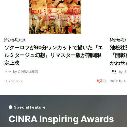
Movie,Drama
Movie,Dr
ソクーロフが90分ワンカットで描いた『エ
池松壮
ルミタージュ幻想』リマスター版が期間限
『開戦
定上映
かわせ
by CINRA編集部
by I
2026.08.07
0
2026.08.0
Special Feature
CINRA Inspiring Awards