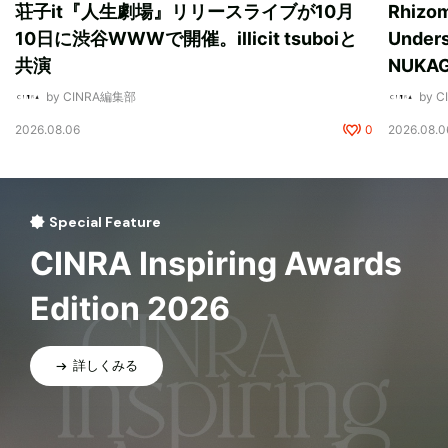
荘子it『人生劇場』リリースライブが10月
Rhizo
10日に渋谷WWWで開催。illicit tsuboiと
Unde
共演
NUK
by CINRA編集部
by 
2026.08.06
0
2026.08.0
Special Feature
CINRA Inspiring Awards
Edition 2026
詳しくみる