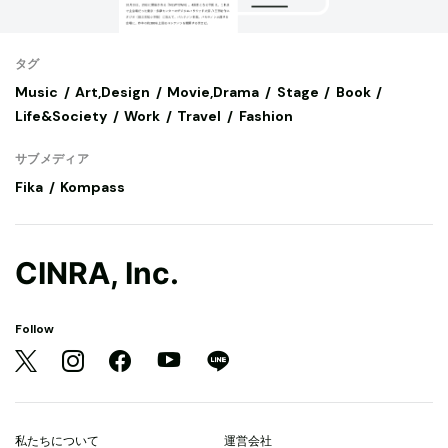
タグ
Music
Art,Design
Movie,Drama
Stage
Book
Life&Society
Work
Travel
Fashion
サブメディア
Fika
Kompass
CINRA, Inc.
Follow
私たちについて
運営会社