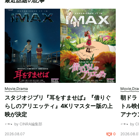
最近話題の記事
Movie,Drama
Movie,Dr
スタジオジブリ『耳をすませば』『借りぐ
朝ドラ
らしのアリエッティ』4Kリマスター版の上
トル映
映が決定
アナウ
by CINRA編集部
by 
2026.08.07
0
2026.08.0