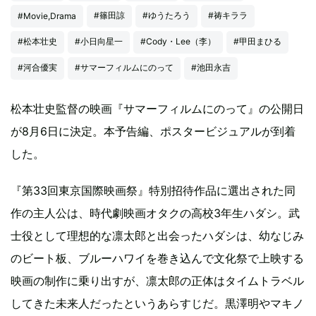
#篠田諒
#ゆうたろう
#祷キララ
#Movie,Drama
#松本壮史
#小日向星一
#Cody・Lee（李）
#甲田まひる
#河合優実
#サマーフィルムにのって
#池田永吉
松本壮史監督の映画『サマーフィルムにのって』の公開日
が8月6日に決定。本予告編、ポスタービジュアルが到着
した。
『第33回東京国際映画祭』特別招待作品に選出された同
作の主人公は、時代劇映画オタクの高校3年生ハダシ。武
士役として理想的な凛太郎と出会ったハダシは、幼なじみ
のビート板、ブルーハワイを巻き込んで文化祭で上映する
映画の制作に乗り出すが、凛太郎の正体はタイムトラベル
してきた未来人だったというあらすじだ。黒澤明やマキノ