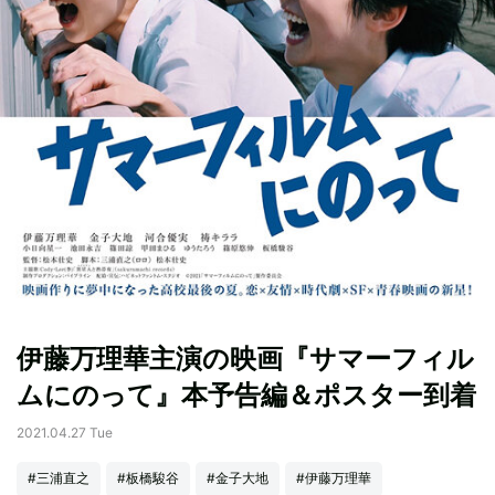
伊藤万理華主演の映画『サマーフィル
ムにのって』本予告編＆ポスター到着
2021.04.27 Tue
#三浦直之
#板橋駿谷
#金子大地
#伊藤万理華