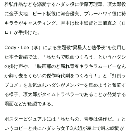
雅弘作品などを溺愛するハダシ役に伊藤万理華、凛太郎役
に金子大地、ビート板役に河合優実、ブルーハワイ役に祷
キララがキャスティング。脚本は松本監督と三浦直之（ロ
ロ）が手掛けた。
Cody・Lee（李）による主題歌“異星人と熱帯夜”を使用し
た本予告編では、「私たちで映画つくろう」というハダシ
の掛け声や、「映画部のど腐れ青春キラキラムービーなん
か葬り去るくらいの傑作時代劇をつくろう！」と「打倒ラ
ブコメ」を意気込むハダシがメンバーを集めようと奮闘す
る様子、凛太郎がタイムトラベラーであることが発覚する
場面などが確認できる。
ポスタービジュアルには「私たちの、青春は傑作だ。」と
いうコピーと共にハダシら女子3人組が屋上で叫ぶ瞬間が