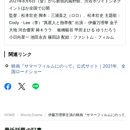
2021年8月6日（金）から新宿武蔵野館、渋谷ホワイトシネク
イントほか全国で公開
監督：松本壮史 脚本：三浦直之（ロロ）、松本壮史 主題歌：
Cody・Lee（李）“異星人と熱帯夜” 出演： 伊藤万理華 金子
大地 河合優実 祷キララ 板橋駿谷 甲田まひる ゆうたろう
小日向星一 池田永吉 篠田諒 配給：ファントム・フィルム
関連リンク
映画『サマーフィルムにのって』公式サイト｜2021年、全
国ロードショー
HOME
Movie,Drama
伊藤万理華主演の映画『サマーフィルムにのって』