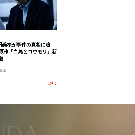
田美桜が事件の真相に迫
原作『白鳥とコウモリ』新
着
編集部
0