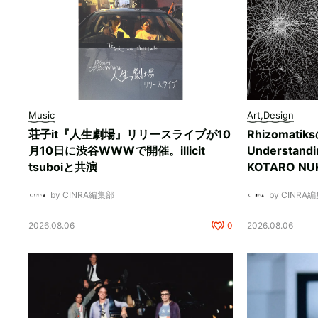
Music
Art,Design
荘子it『人生劇場』リリースライブが10
Rhizomati
月10日に渋谷WWWで開催。illicit
Understan
tsuboiと共演
KOTARO 
by CINRA編集部
by CINRA
2026.08.06
0
2026.08.06