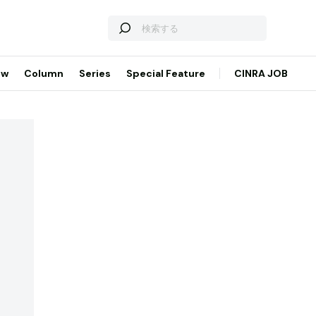
ew
Column
Series
Special Feature
CINRA JOB