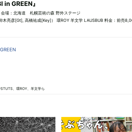
I in GREEN』
土） 会場：北海道 札幌芸術の森 野外ステージ
 仰木亮彦[Gt], 高橋祐成[Key]） 環ROY 羊文学 LAUSBUB 料金：前売8,0
n GREEN
弾でSTUTS、環ROY、羊文学ら