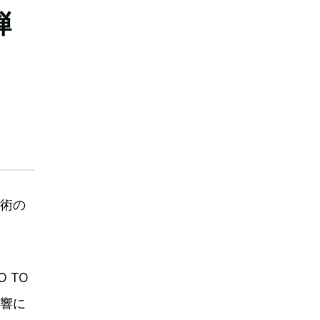
弾
芸術の
 TO
影響に