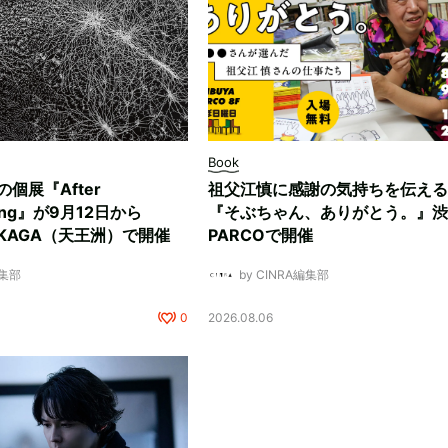
Book
ksの個展『After
祖父江慎に感謝の気持ちを伝える
ding』が9月12日から
『そぶちゃん、ありがとう。』渋
NUKAGA（天王洲）で開催
PARCOで開催
編集部
by CINRA編集部
0
2026.08.06