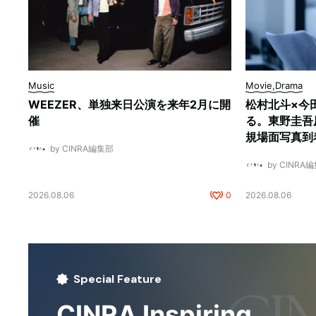
Music
Movie,Drama
WEEZER、単独来日公演を来年2月に開
松村北斗×今
催
る。東野圭吾
規場面写真到
by CINRA編集部
by CINRA
2026.08.06
0
2026.08.06
Special Feature
CINRA Inspiring