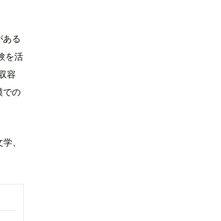
がある
経験を活
収容
模での
羊文学、