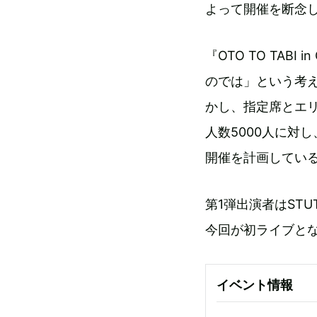
よって開催を断念
『OTO TO TA
のでは」という考えか
かし、指定席とエ
人数5000人に対
開催を計画してい
第1弾出演者はSTUT
今回が初ライブとな
イベント情報