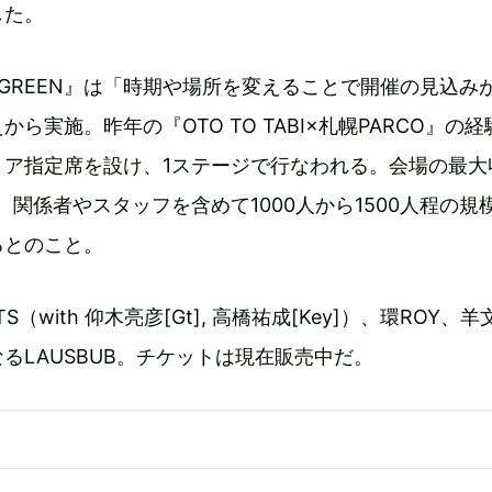
した。
BI in GREEN』は「時期や場所を変えることで開催の見込み
ら実施。昨年の『OTO TO TABI×札幌PARCO』の
リア指定席を設け、1ステージで行なわれる。会場の最大
し、関係者やスタッフを含めて1000人から1500人程の規
るとのこと。
S（with 仰木亮彦[Gt], 高橋祐成[Key]）、環ROY、
るLAUSBUB。チケットは現在販売中だ。