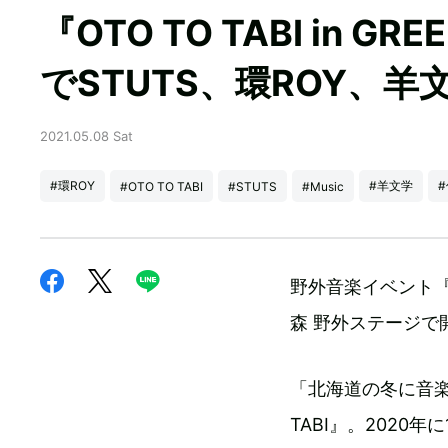
『OTO TO TABI in
でSTUTS、環ROY、羊
2021.05.08 Sat
#環ROY
#羊文学
#OTO TO TABI
#STUTS
#Music
野外音楽イベント『OT
森 野外ステージで
「北海道の冬に音楽
TABI』。202