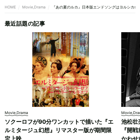
HOME
Movie,Drama
『あの夏のルカ』日本版エンドソングはヨルシカsui
最近話題の記事
Movie,Drama
Movie,Dr
ソクーロフが90分ワンカットで描いた『エ
池松壮
ルミタージュ幻想』リマスター版が期間限
『開戦
定上映
かわせ