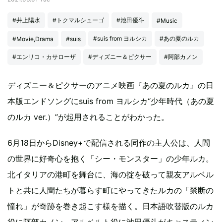
#井上陽水
#トクマルシューゴ
#池田優斗
#Music
#suis from ヨルシカ
#あの夏のルカ
#Movie,Drama
#suis
#エンリコ・カサローザ
#ディズニー＆ピクサー
#阿部カノン
ディズニー＆ピクサーのアニメ映画『あの夏のルカ』の日
本版エンドソングにsuis from ヨルシカ“少年時代（あの夏
のルカ ver.）”が起用されることがわかった。
6月18日からDisney+で配信される同作の主人公は、人間
の世界に好奇心を抱く「シー・モンスター」の少年ルカ。
北イタリアの港町を舞台に、海の掟を破って親友アルベル
トと共に人間たちが暮らす町にやってきたルカの「禁断の
憧れ」が奇跡を巻き起こす様を描く。日本語吹替版のルカ