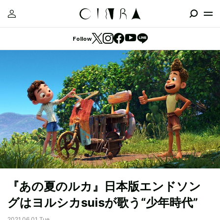
Follow
『あの夏のルカ』日本版エンドソン
グはヨルシカsuisが歌う“少年時代”
2021.06.01 Tue