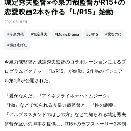
城定秀夫監督×今泉力哉監督がR15+の
恋愛映画2本を作る『L/R15』始動
2021.06.18 Fri
#今泉力哉
#城定秀夫
#愛なのに
#Movie,Drama
#L/R15
#猫は逃げた
今泉力哉監督と城定秀夫監督のコラボレーションによるプ
ログラムピクチャー『L/R15』が始動。2作品のビジュア
ル第1弾が公開された。
『愛がなんだ』『アイネクライネナハトムジーク』
『his』などで知られる今泉力哉監督と、『性の劇薬』
『アルプススタンドのはしの方』などで知られる城定秀夫
監督が互いの脚本を提供し、R15+のラブストーリー2本制