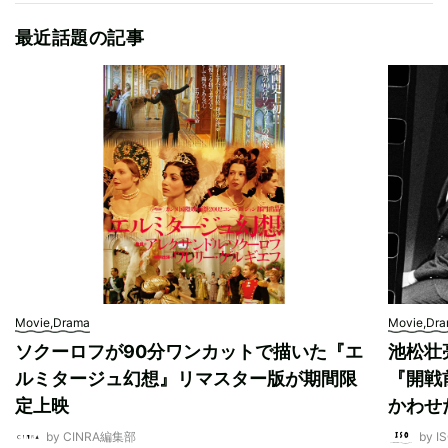
最近話題の記事
Movie,Drama
Movie,Dr
ソクーロフが90分ワンカットで描いた『エ
池松壮
ルミタージュ幻想』リマスター版が期間限
『開戦
定上映
かわせ
by CINRA編集部
by I