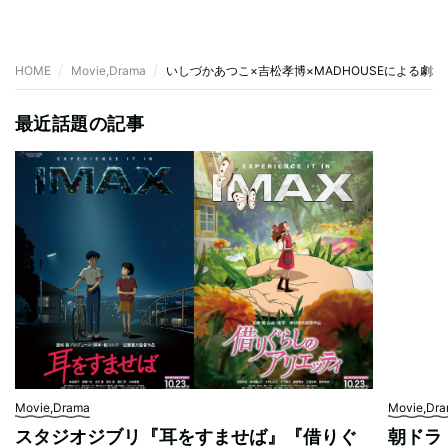
HOME
Movie,Drama
いしづかあつこ×吉松孝博×MADHOUSEによる劇
最近話題の記事
Movie,Drama
Movie,Dr
スタジオジブリ『耳をすませば』『借りぐ
朝ドラ