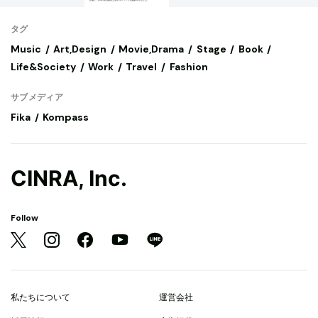
タグ
Music
Art,Design
Movie,Drama
Stage
Book
Life&Society
Work
Travel
Fashion
サブメディア
Fika
Kompass
CINRA, Inc.
Follow
私たちについて
運営会社