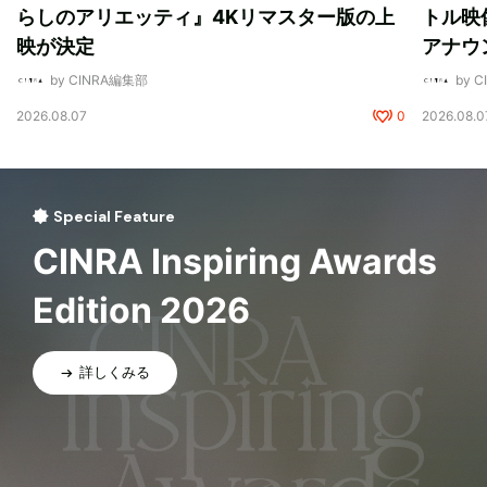
らしのアリエッティ』4Kリマスター版の上
トル映
映が決定
アナウ
by CINRA編集部
by 
2026.08.07
0
2026.08.0
Special Feature
CINRA Inspiring Awards
Edition 2026
詳しくみる