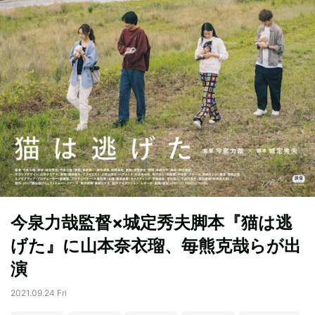
今泉力哉監督×城定秀夫脚本『猫は逃
げた』に山本奈衣瑠、毎熊克哉らが出
演
2021.09.24 Fri