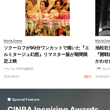
Movie,Drama
Movie,Dr
ソクーロフが90分ワンカットで描いた『エ
池松壮
ルミタージュ幻想』リマスター版が期間限
『開戦
定上映
かわせ
by CINRA編集部
by I
2026.08.07
0
2026.08.0
Special Feature
CINRA Inspiring Awards