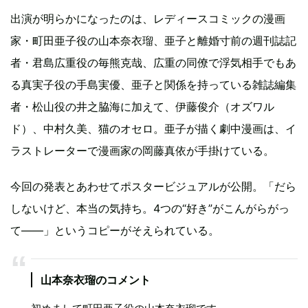
出演が明らかになったのは、レディースコミックの漫画
家・町田亜子役の山本奈衣瑠、亜子と離婚寸前の週刊誌記
者・君島広重役の毎熊克哉、広重の同僚で浮気相手でもあ
る真実子役の手島実優、亜子と関係を持っている雑誌編集
者・松山役の井之脇海に加えて、伊藤俊介（オズワル
ド）、中村久美、猫のオセロ。亜子が描く劇中漫画は、イ
ラストレーターで漫画家の岡藤真依が手掛けている。
今回の発表とあわせてポスタービジュアルが公開。「だら
しないけど、本当の気持ち。4つの“好き”がこんがらがっ
て――」というコピーがそえられている。
山本奈⾐瑠のコメント