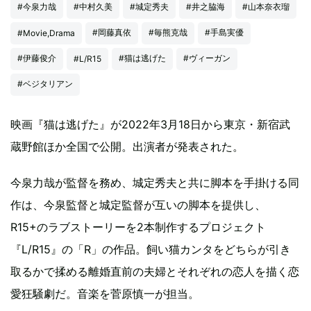
#今泉力哉
#中村久美
#城定秀夫
#井之脇海
#山本奈衣瑠
#岡藤真依
#毎熊克哉
#手島実優
#Movie,Drama
#伊藤俊介
#猫は逃げた
#ヴィーガン
#L/R15
#ベジタリアン
映画『猫は逃げた』が2022年3月18日から東京・新宿武
蔵野館ほか全国で公開。出演者が発表された。
今泉力哉が監督を務め、城定秀夫と共に脚本を手掛ける同
作は、今泉監督と城定監督が互いの脚本を提供し、
R15+のラブストーリーを2本制作するプロジェクト
『L/R15』の「R」の作品。飼い猫カンタをどちらが引き
取るかで揉める離婚直前の夫婦とそれぞれの恋人を描く恋
愛狂騒劇だ。音楽を菅原慎⼀が担当。