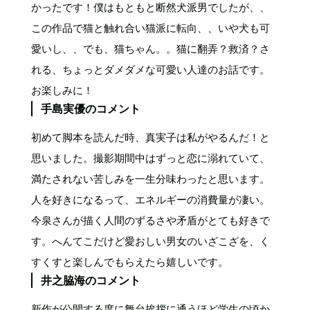
かったです！僕はもともと断然犬派男でしたが、、
この作品で猫と触れ合い猫派に転向、、いや犬も可
愛いし、、でも、猫ちゃん。。猫に翻弄？救済？さ
れる、ちょっとダメダメな可愛い人達のお話です。
お楽しみに！
手島実優のコメント
初めて脚本を読んだ時、真実子は私がやるんだ！と
思いました。撮影期間中はずっと恋に溺れていて、
満たされない苦しみを一生分味わったと思います。
人を好きになるって、エネルギーの消費量が凄い。
今泉さんが描く人間のずるさや矛​​盾がとても好きで
す。へんてこだけど愛おしい男女のいざこざを、く
すくすと楽しんでもらえたら嬉しいです。
井之脇海のコメント
新作が公開する度に舞台挨拶に通うほど学生の頃か