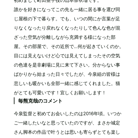
初めまして町田亜子役の山本奈衣瑠です。
誰かを好きになってこの先も一緒に居る事を選び同
じ屋根の下で暮らす。でも、いつの間にか言葉が足
りなくなったり戻れなくなったりして色んな色が混
ざった空気が分離しながら充満する様になった部
屋。その部屋で、その近所で…何が起きていくのか。
目には見えないけど心では見えてしまったその空気
の色達を是非劇場に見に来て下さい。分からない事
ばかりから始まった日々でしたが、今泉組の皆様は
悲しいも暖かいも全部一緒に感じてくれました。猫
がとても可愛いです！宜しくお願いします！
毎熊克哉のコメント
今泉監督と初めてお会いしたのは2016年頃。いつか
ご一緒したいなと思っていたのですが、まさか城定
さん脚本の作品で叶うとは思いも寄らずとても楽し