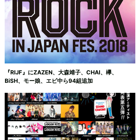
『RIJF』にZAZEN、大森靖子、CHAI、欅、
BiSH、モー娘、エビ中ら94組追加