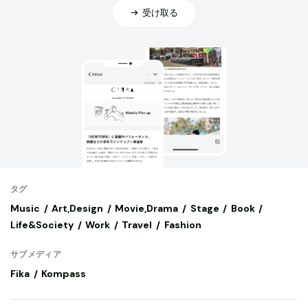
受け取る
タグ
Music
Art,Design
Movie,Drama
Stage
Book
Life&Society
Work
Travel
Fashion
サブメディア
Fika
Kompass