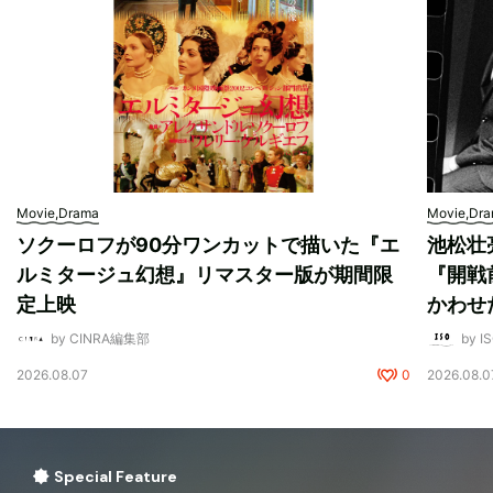
Movie,Drama
Movie,Dr
ソクーロフが90分ワンカットで描いた『エ
池松壮
ルミタージュ幻想』リマスター版が期間限
『開戦
定上映
かわせ
by CINRA編集部
by I
2026.08.07
0
2026.08.0
Special Feature