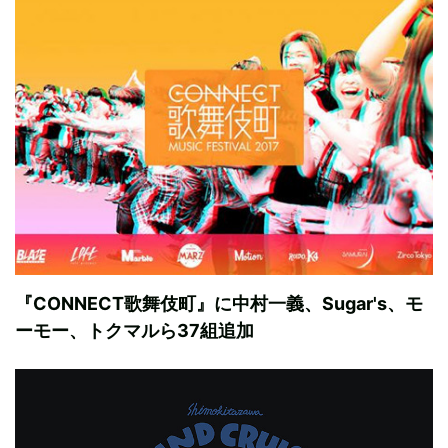
『CONNECT歌舞伎町』に中村一義、Sugar's、モ
ーモー、トクマルら37組追加