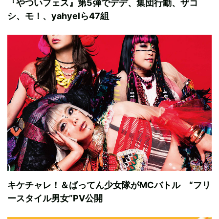
『やついフェス』第5弾でデデ、集団行動、ザコ
シ、モ！、yahyelら47組
キケチャレ！＆ばってん少女隊がMCバトル “フリ
ースタイル男女”PV公開