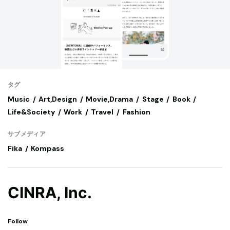
タグ
Music
Art,Design
Movie,Drama
Stage
Book
Life&Society
Work
Travel
Fashion
サブメディア
Fika
Kompass
CINRA, Inc.
Follow