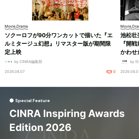
Movie,Drama
Movie,Dr
ソクーロフが90分ワンカットで描いた『エ
池松壮
ルミタージュ幻想』リマスター版が期間限
『開戦
定上映
かわせ
by CINRA編集部
by I
2026.08.07
0
2026.08.0
Special Feature
CINRA Inspiring Awards
Edition 2026