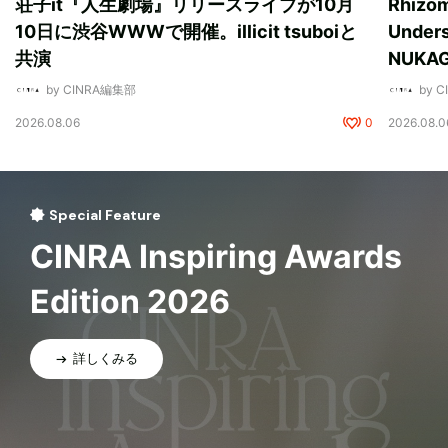
荘子it『人生劇場』リリースライブが10月
Rhizo
10日に渋谷WWWで開催。illicit tsuboiと
Unde
共演
NUK
by CINRA編集部
by 
2026.08.06
0
2026.08.0
Special Feature
CINRA Inspiring Awards
Edition 2026
詳しくみる