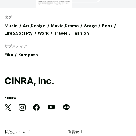
タグ
Music
Art,Design
Movie,Drama
Stage
Book
Life&Society
Work
Travel
Fashion
サブメディア
Fika
Kompass
CINRA, Inc.
Follow
私たちについて
運営会社