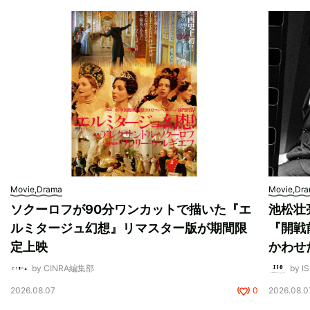
Movie,Drama
Movie,Dr
ソクーロフが90分ワンカットで描いた『エ
池松壮
ルミタージュ幻想』リマスター版が期間限
『開戦
定上映
かわせ
by CINRA編集部
by I
2026.08.07
0
2026.08.0